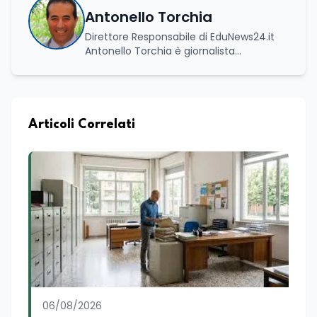
Antonello Torchia
Direttore Responsabile di EduNews24.it
Antonello Torchia è giornalista
professionista, politologo e geografo,
con un percorso formativo e
professionale di ampio respiro che
integra competenze in ambito
economico, geopolitico, comunicativo e
Articoli Correlati
territoriale. Vanta una solida formazione
accademica multidisciplinare: ha
conseguito la Laurea in Economia e
Commercio (quadriennale, Vecchio
Ordinamento), la Laurea Magistrale in
Relazioni Internazionali (LM-52) con la
votazione di 110/110 e lode, e la Laurea
Magistrale in Scienze Geografiche (LM-
80). Un trittico di competenze che gli
consente di leggere i fenomeni
contemporanei con una prospettiva che
abbraccia le dinamiche economiche, le
06/08/2026
relazioni tra Stati e le dimensioni spaziali