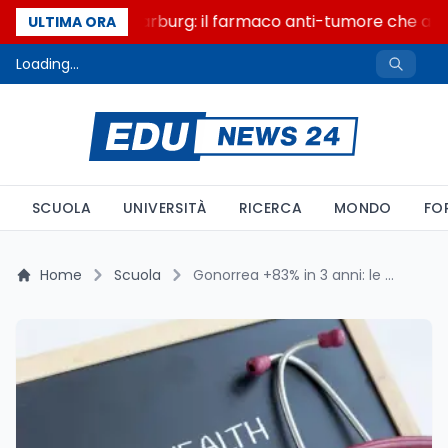
Un secolo di Warburg: il farmaco anti-tumore che accen
ULTIMA ORA
Loading...
SCUOLA
UNIVERSITÀ
RICERCA
MONDO
FO
Home
Scuola
Gonorrea +83% in 3 anni: le Indicazioni 2025 e il nodo MST a scuola