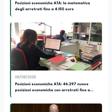
e territoriali della società. Nel corso della
Posizioni economiche ATA: la matematica
sua carriera ha maturato una
degli arretrati fino a 4.150 euro
significativa esperienza nella
comunicazione istituzionale e politica,
collaborando con emittenti televisive e
testate della carta stampata. Questa
esperienza sul campo gli ha conferito
una padronanza trasversale dei linguaggi
mediatici, dalla televisione al digitale.
Attualmente ricopre il ruolo di Direttore
Responsabile di EduNews24.it, testata
giornalistica online dedicata al mondo
dell'istruzione, della formazione e delle
politiche educative italiane ed europee,
dove cura la linea editoriale e
supervisiona la produzione di contenuti
06/08/2026
rivolti a docenti, studenti, istituzioni e
Posizioni economiche ATA: 46.297 nuove
operatori del settore educativo. È inoltre
posizioni economiche con arretrati fino a
docente di Comunicazione presso la
SSML Città di Lamezia Terme, istituto
4.150 euro
universitario specializzato nella
mediazione linguistica, dove mette a
disposizione delle nuove generazioni di