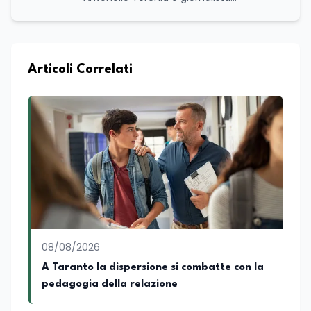
professionista, politologo e geografo,
con un percorso formativo e
professionale di ampio respiro che
integra competenze in ambito
economico, geopolitico, comunicativo e
Articoli Correlati
territoriale. Vanta una solida formazione
accademica multidisciplinare: ha
conseguito la Laurea in Economia e
Commercio (quadriennale, Vecchio
Ordinamento), la Laurea Magistrale in
Relazioni Internazionali (LM-52) con la
votazione di 110/110 e lode, e la Laurea
Magistrale in Scienze Geografiche (LM-
80). Un trittico di competenze che gli
consente di leggere i fenomeni
contemporanei con una prospettiva che
abbraccia le dinamiche economiche, le
08/08/2026
relazioni tra Stati e le dimensioni spaziali
e territoriali della società. Nel corso della
A Taranto la dispersione si combatte con la
sua carriera ha maturato una
pedagogia della relazione
significativa esperienza nella
comunicazione istituzionale e politica,