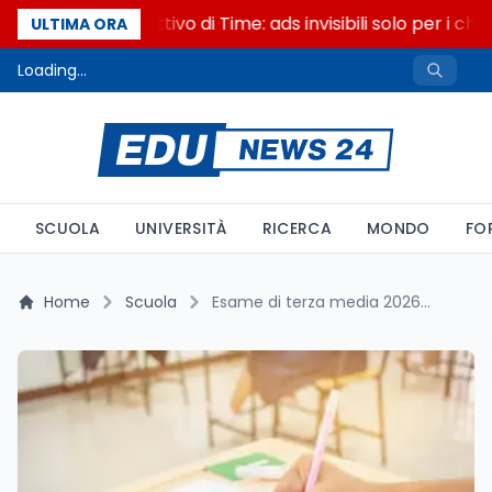
Il cloaking selettivo di Time: ads invisibili solo per i cha
ULTIMA ORA
Loading...
SCUOLA
UNIVERSITÀ
RICERCA
MONDO
FO
Home
Scuola
Esame di terza media 2026: tre prove standard, ma la lode triplica al Sud