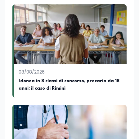
collaborando con emittenti televisive e
testate della carta stampata. Questa
esperienza sul campo gli ha conferito
una padronanza trasversale dei linguaggi
mediatici, dalla televisione al digitale.
Attualmente ricopre il ruolo di Direttore
Responsabile di EduNews24.it, testata
giornalistica online dedicata al mondo
dell'istruzione, della formazione e delle
politiche educative italiane ed europee,
dove cura la linea editoriale e
supervisiona la produzione di contenuti
08/08/2026
rivolti a docenti, studenti, istituzioni e
Idonea in 8 classi di concorso, precaria da 18
operatori del settore educativo. È inoltre
anni: il caso di Rimini
docente di Comunicazione presso la
SSML Città di Lamezia Terme, istituto
universitario specializzato nella
mediazione linguistica, dove mette a
disposizione delle nuove generazioni di
professionisti della comunicazione il
proprio bagaglio di competenze
giornalistiche, analitiche e accademiche.