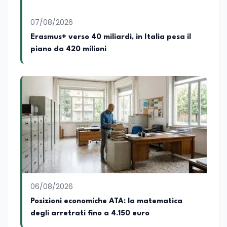
politiche educative italiane ed europee,
dove cura la linea editoriale e
supervisiona la produzione di contenuti
07/08/2026
rivolti a docenti, studenti, istituzioni e
Erasmus+ verso 40 miliardi, in Italia pesa il
operatori del settore educativo. È inoltre
piano da 420 milioni
docente di Comunicazione presso la
SSML Città di Lamezia Terme, istituto
universitario specializzato nella
mediazione linguistica, dove mette a
disposizione delle nuove generazioni di
professionisti della comunicazione il
proprio bagaglio di competenze
giornalistiche, analitiche e accademiche.
06/08/2026
Posizioni economiche ATA: la matematica
degli arretrati fino a 4.150 euro