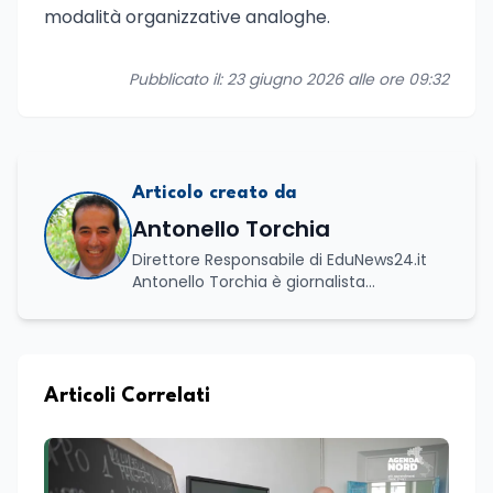
modalità organizzative analoghe.
Pubblicato il: 23 giugno 2026 alle ore 09:32
Articolo creato da
Antonello Torchia
Direttore Responsabile di EduNews24.it
Antonello Torchia è giornalista
professionista, politologo e geografo,
con un percorso formativo e
professionale di ampio respiro che
integra competenze in ambito
economico, geopolitico, comunicativo e
Articoli Correlati
territoriale. Vanta una solida formazione
accademica multidisciplinare: ha
conseguito la Laurea in Economia e
Commercio (quadriennale, Vecchio