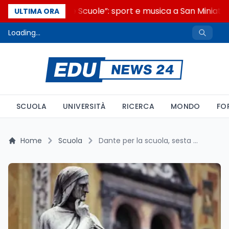
“Noi siamo le Scuole”: sport e musica a San Miniato,
ULTIMA ORA
Loading...
SCUOLA
UNIVERSITÀ
RICERCA
MONDO
FO
Home
Scuola
Dante per la scuola, sesta edizione: 40 posti tra Bacoli e Pisa