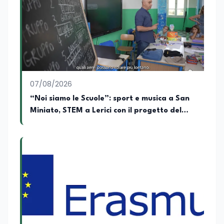
Ordinamento), la Laurea Magistrale in
Relazioni Internazionali (LM-52) con la
votazione di 110/110 e lode, e la Laurea
Magistrale in Scienze Geografiche (LM-
80). Un trittico di competenze che gli
consente di leggere i fenomeni
contemporanei con una prospettiva che
abbraccia le dinamiche economiche, le
07/08/2026
relazioni tra Stati e le dimensioni spaziali
e territoriali della società. Nel corso della
“Noi siamo le Scuole”: sport e musica a San
sua carriera ha maturato una
Miniato, STEM a Lerici con il progetto del
significativa esperienza nella
Mim
comunicazione istituzionale e politica,
collaborando con emittenti televisive e
testate della carta stampata. Questa
esperienza sul campo gli ha conferito
una padronanza trasversale dei linguaggi
mediatici, dalla televisione al digitale.
Attualmente ricopre il ruolo di Direttore
Responsabile di EduNews24.it, testata
giornalistica online dedicata al mondo
dell'istruzione, della formazione e delle