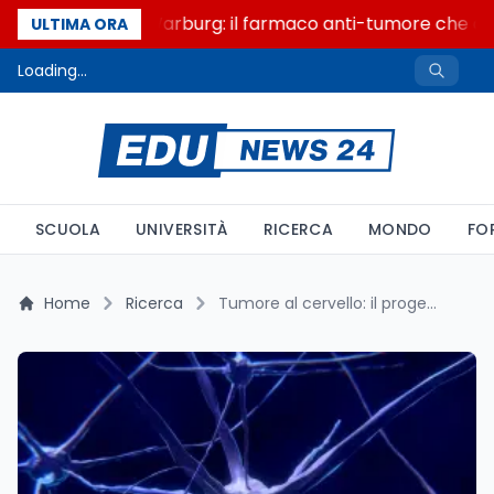
Un secolo di Warburg: il farmaco anti-tumore che acce
ULTIMA ORA
Loading...
SCUOLA
UNIVERSITÀ
RICERCA
MONDO
FO
Home
Ricerca
Tumore al cervello: il progetto NeuroMesh punta su un cerotto biodegradabile