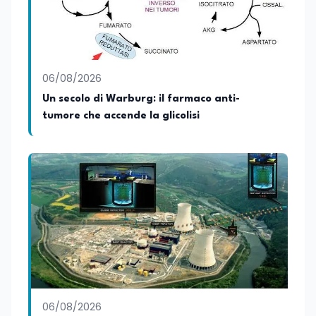
cultura scientifica consapevole e
accessibile. Su edunews24.it si occupa di
scuola e università, con un focus sui
temi della tecnologia, della ricerca e
dell’innovazione scientifica,
06/08/2026
promuovendo una divulgazione chiara,
accessibile e basata su fonti scientifiche
Un secolo di Warburg: il farmaco anti-
affidabili. Tra le sue principali passioni
tumore che accende la glicolisi
figurano lo sport e la musica, che
rappresentano per lei importanti
strumenti di equilibrio, disciplina ed
energia.
06/08/2026