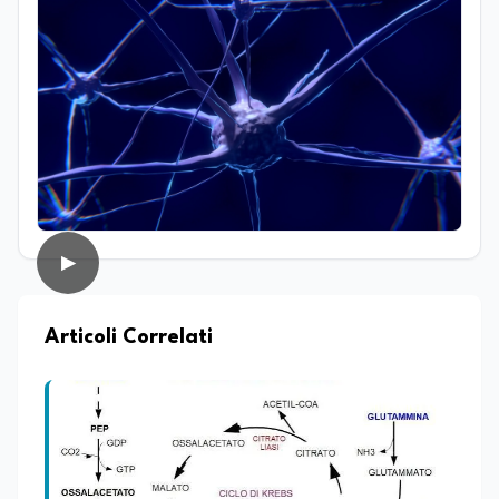
professionale ha approfondito lo studio
dei processi biologici e degli equilibri che
regolano i sistemi naturali, sia a livello
macroscopico sia molecolare. Ha svolto
attività di ricerca presso il CNR–IBPM
(Istituto di Biologia e Patologia
Molecolari) della Sapienza Università di
Roma, occupandosi in particolare di
biologia vegetale. Nel corso della sua
esperienza professionale ha inoltre
avuto modo di confrontarsi con diverse
realtà lavorative che, pur non sempre
▶
direttamente collegate al suo ambito di
studi, hanno contribuito ad ampliare il
suo sguardo interdisciplinare e la sua
capacità di analizzare fenomeni
Articoli Correlati
complessi da prospettive differenti.
Parallelamente all’interesse per la
ricerca, coltiva da sempre una forte
vocazione per la divulgazione scientifica,
con particolare attenzione alla
trasmissione del sapere alle nuove
generazioni e alla promozione di una