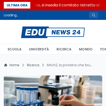
Riforma del calcio, si insedia il comitato ristretto al S
ULTIMA ORA
Loading...
SCUOLA
UNIVERSITÀ
RICERCA
MONDO
FO
Home
Ricerca
Mtch2, la proteina che brucia grassi scoperta al Weizmann Institute