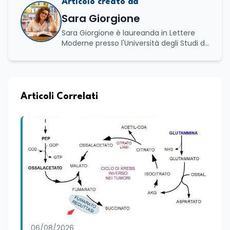
Articolo creato da
Sara Giorgione
Sara Giorgione è laureanda in Lettere
Moderne presso l'Università degli Studi di
Foggia. Ha maturato esperienza nel
settore editoriale, occupandosi di attività
legate alla redazione e alla valorizzazione
dei contenuti, e svolge attività di
moderatrice in eventi letterari, curando il
Articoli Correlati
dialogo con autori e pubblico e la
conduzione di incontri culturali. Grazie al
proprio percorso formativo e
professionale ha sviluppato solide
competenze nella comunicazione, nella
scrittura e nell'organizzazione di iniziative
culturali. Su Edunews24 si occupa della
cura di contenuti e approfondimenti
dedicati al mondo della cultura,
dell'attualità e della formazione. È
ideatrice e curatrice della rassegna
letteraria “Storie da Tè”, progetto nato
06/08/2026
con l'obiettivo di promuovere la lettura e