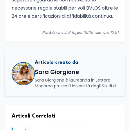
necessarie regole stabili per voli BVLOS oltre le
24 ore e certificazioni di affidabilità continua.
Pubblicato il: 8 luglio 2026 alle ore 12:51
Articolo creato da
Sara Giorgione
Sara Giorgione è laureanda in Lettere
Moderne presso l'Università degli Studi di
Foggia. Ha maturato esperienza nel
settore editoriale, occupandosi di attività
legate alla redazione e alla valorizzazione
dei contenuti, e svolge attività di
moderatrice in eventi letterari, curando il
Articoli Correlati
dialogo con autori e pubblico e la
conduzione di incontri culturali. Grazie al