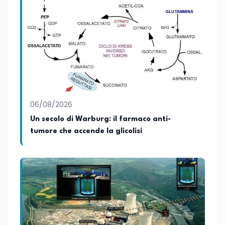
proprio percorso formativo e
professionale ha sviluppato solide
competenze nella comunicazione, nella
scrittura e nell'organizzazione di iniziative
culturali. Su Edunews24 si occupa della
cura di contenuti e approfondimenti
dedicati al mondo della cultura,
dell'attualità e della formazione. È
ideatrice e curatrice della rassegna
letteraria “Storie da Tè”, progetto nato
06/08/2026
con l'obiettivo di promuovere la lettura e
favorire il confronto tra autori, opere e
Un secolo di Warburg: il farmaco anti-
pubblico attraverso incontri e dialoghi
tumore che accende la glicolisi
dedicati alla letteratura contemporanea.