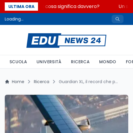
Fondo perduto: cosa significa davvero?
Un seco
ULTIMA ORA
Loading...
SCUOLA
UNIVERSITÀ
RICERCA
MONDO
FO
Home
Ricerca
Guardian XL, il record che porta il volo solare nella categoria da 3 kg