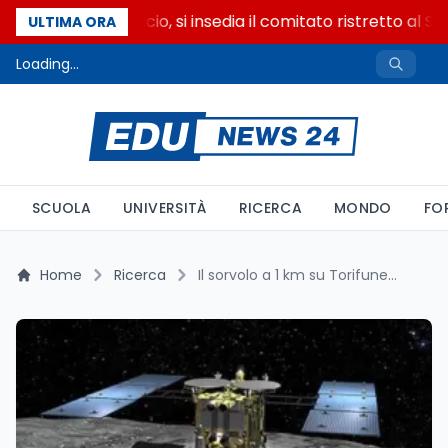
Riforma del calcio, si insedia il comitato ristretto al S
ULTIMA ORA
Loading...
SCUOLA
UNIVERSITÀ
RICERCA
MONDO
FO
Home
Ricerca
Il sorvolo a 1 km su Torifune è la prova generale per deviare gli asteroidi