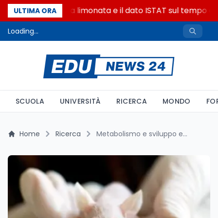
La denuncia della limonata e il dato ISTAT sul tempo onli
ULTIMA ORA
Loading...
SCUOLA
UNIVERSITÀ
RICERCA
MONDO
FO
Home
Ricerca
Metabolismo e sviluppo embrionale: una nuova sincronia scoperta nei topi