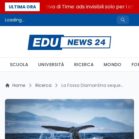
Il cloaking selettivo di Time: ads invisibili solo per i cha
ULTIMA ORA
Loading...
SCUOLA
UNIVERSITÀ
RICERCA
MONDO
FO
Home
Ricerca
La Fossa Diamantina sequestra 6,7 milioni di tonnellate di carbonio