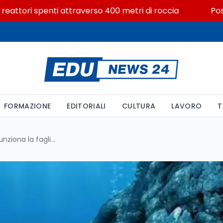
ri spenti attraverso 400 metri di roccia
Posizioni e
FORMAZIONE
EDITORIALI
CULTURA
LAVORO
T
Faglia di Gofar: ecco come funziona la faglia nel Pacifico che genera terremoti regolari