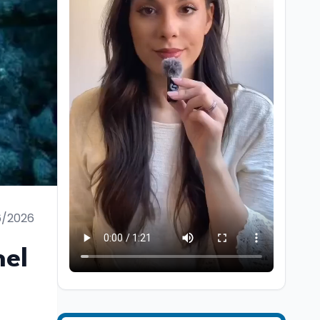
Ricerca
6 ago
Un secolo di Warburg: il
farmaco anti-tumore
che accende la glicolisi
6/2026
Ricerca
6 ago
Il rivelatore che 'vede' i
nel
reattori spenti
attraverso 400 metri di
roccia
Scuola
6 ago