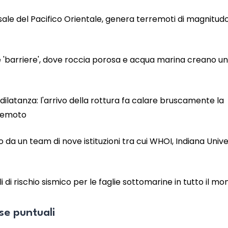
rsale del Pacifico Orientale, genera terremoti di magnitud
e 'barriere', dove roccia porosa e acqua marina creano un
ilatanza: l'arrivo della rottura fa calare bruscamente la
rremoto
o da un team di nove istituzioni tra cui WHOI, Indiana Unive
di rischio sismico per le faglie sottomarine in tutto il m
sse puntuali