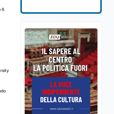
Ricerca
6 ago
Il rivelatore che 'vede' i
o 6
reattori spenti
attraverso 400 metri di
roccia
Scuola
6 ago
Posizioni economiche
ATA: la matematica
degli arretrati fino a
4.150 euro
Cultura
6 ago
Spesa culturale in
rsity
Lombardia da record,
ma la voragine Nord-
Sud triplica
Cultura
6 ago
ondo
Francesco Guccini si è
spento a Pàvana: addio
al Maestrone