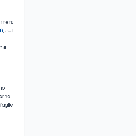
rriers
I)
, del
ill
ano
terna
faglie