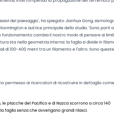
eamente, interrompendo la propagazione del terremoto 
ssivi del paesaggio', ha spiegato Jianhua Gong, sismologa
loomington e autrice principale dello studio. 'Sono parti a
oro funzionamento cambia il nostro modo di pensare ai limit
uttura sta nella geometria interna: la faglia si divide in filam
terali di 100-400 metri tra un filamento e l'altro. Sono queste
o permesso ai ricercatori di ricostruire in dettaglio come
tro, le placche del Pacifico e di Nazca scorrono a circa 140
la faglia senza che avvengano grandi rilasci.