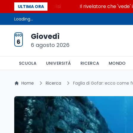
cende la glicolisi
Il rivelatore che 'vede' i reatto
ULTIMA ORA
Loading...
Giovedì
GIO
6
6 agosto 2026
SCUOLA
UNIVERSITÀ
RICERCA
MONDO
Home
Ricerca