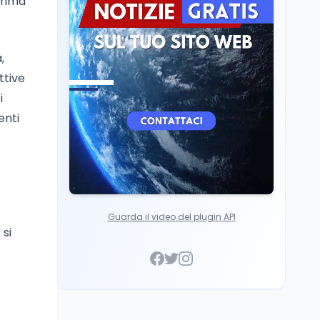
prima
Cultura
6 ago
Francesco Guccini si è
spento a Pàvana: addio
,
al Maestrone
ttive
i
enti
Guarda il video del plugin API
 si