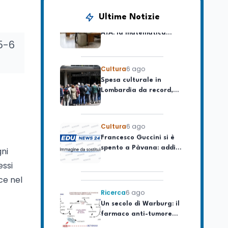
Posizioni economiche
ATA: la matematica
Ultime Notizie
degli arretrati fino a
4.150 euro
5-6
Cultura
6 ago
Spesa culturale in
Lombardia da record,
ma la voragine Nord-
Sud triplica
Cultura
6 ago
Francesco Guccini si è
spento a Pàvana: addio
al Maestrone
gni
essi
Ricerca
6 ago
ce nel
Un secolo di Warburg: il
farmaco anti-tumore
che accende la glicolisi