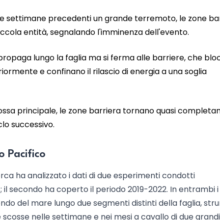
nelle settimane precedenti un grande terremoto, le zone ba
 piccola entità, segnalando l'imminenza dell'evento.
i propaga lungo la faglia ma si ferma alle barriere, che bl
ormente e confinano il rilascio di energia a una soglia
cossa principale, le zone barriera tornano quasi complet
iclo successivo.
o Pacifico
erca ha analizzato i dati di due esperimenti condotti
; il secondo ha coperto il periodo 2019-2022. In entrambi i c
ndo del mare lungo due segmenti distinti della faglia, str
le scosse nelle settimane e nei mesi a cavallo di due grandi