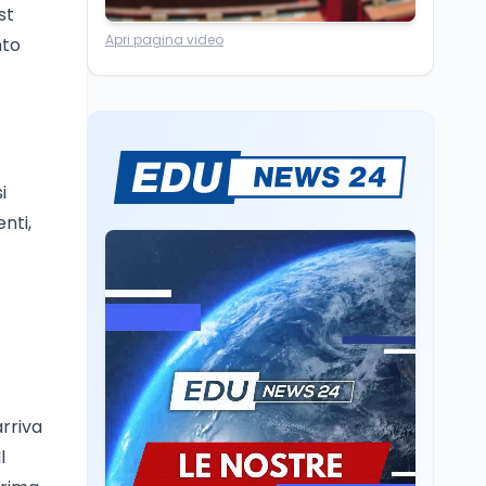
st
Ricerca
6 ago
Apri pagina video
Un secolo di Warburg: il
nto
farmaco anti-tumore
che accende la glicolisi
Ricerca
6 ago
Il rivelatore che 'vede' i
reattori spenti
i
attraverso 400 metri di
nti,
roccia
Scuola
6 ago
Posizioni economiche
ATA: la matematica
degli arretrati fino a
4.150 euro
Cultura
6 ago
Spesa culturale in
arriva
Lombardia da record,
ma la voragine Nord-
l
Sud triplica