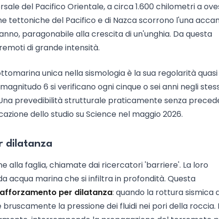
rsale del Pacifico Orientale, a circa 1.600 chilometri a ove
che tettoniche del Pacifico e di Nazca scorrono l'una acca
ll'anno, paragonabile alla crescita di un'unghia. Da questa
moti di grande intensità.
ttomarina unica nella sismologia è la sua regolarità quasi
agnitudo 6 si verificano ogni cinque o sei anni negli stess
. Una prevedibilità strutturale praticamente senza precede
cazione dello studio su Science nel maggio 2026.
r dilatanza
 alla faglia, chiamate dai ricercatori 'barriere'. La loro
a acqua marina che si infiltra in profondità. Questa
rafforzamento per dilatanza
: quando la rottura sismica 
bruscamente la pressione dei fluidi nei pori della roccia. I