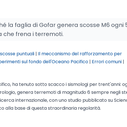
hé la faglia di Gofar genera scosse M6 ogni 
a che frena i terremoti.
i scosse puntuali
|
Il meccanismo del rafforzamento per
perimenti sul fondo dell'Oceano Pacifico
|
Errori comuni
|
ifico, ha tenuto sotto scacco i sismologi per trent'anni: o
 orologio, genera terremoti di magnitudo 6 sempre negli st
 ricerca internazionale, con uno studio pubblicato su Scien
o alla base di questa straordinaria regolarità.