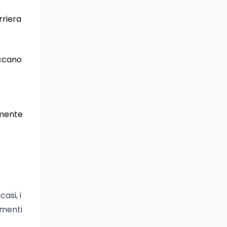
rriera
occano
amente
asi, i
umenti