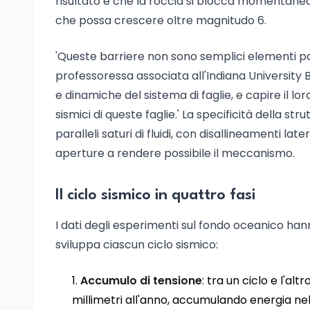
risultato è che la roccia si blocca momentan
che possa crescere oltre magnitudo 6.
'Queste barriere non sono semplici elementi pa
professoressa associata all'Indiana University B
e dinamiche del sistema di faglie, e capire il l
sismici di queste faglie.' La specificità della str
paralleli saturi di fluidi, con disallineamenti la
aperture a rendere possibile il meccanismo.
Il ciclo sismico in quattro fasi
I dati degli esperimenti sul fondo oceanico hann
sviluppa ciascun ciclo sismico:
Accumulo di tensione
: tra un ciclo e l'al
millimetri all'anno, accumulando energia nel