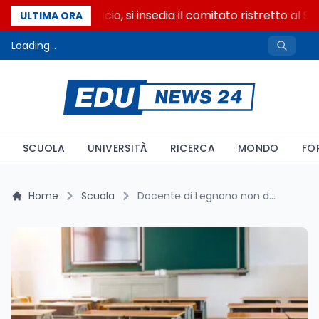
Riforma del calcio, si insedia il comitato ristretto al S
ULTIMA ORA
Loading...
SCUOLA
UNIVERSITÀ
RICERCA
MONDO
FO
Home
Scuola
Docente di Legnano non denuncia: cosa cambia con la legge 2026