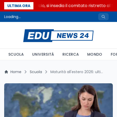
Riforma del calcio, si insedia il comitato ristretto al S
ULTIMA ORA
Loading...
SCUOLA
UNIVERSITÀ
RICERCA
MONDO
FO
Home
Scuola
Maturità all'estero 2026: ultime ore per candidarsi come commissario