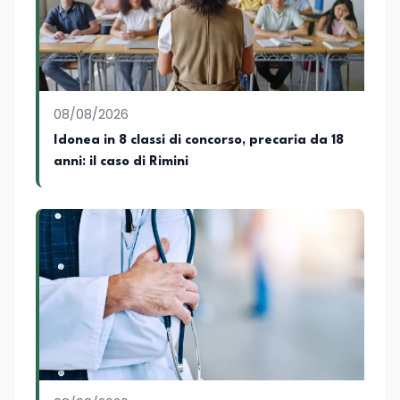
dell'Economia e Diritto Internazionale
presso la SSML di Lamezia Terme e
presso l'Università Telematica eCampus,
è autore di pubblicazioni in ambito
pedagogico sulle competenze
caratteriali e il framework LifeComp. Ha
tenuto interventi al Senato della
08/08/2026
Repubblica, alla Camera dei Deputati, in
Idonea in 8 classi di concorso, precaria da 18
Regione Lombardia e a Buenos Aires su
anni: il caso di Rimini
temi che spaziano dalla pedagogia
speciale, alla telemedicina ed alla
cooperazione internazionale. Innovation
Manager certificato MISE, unisce visione
strategica e competenza tecnologica
con una vocazione per il dialogo
istituzionale e la ricerca applicata.