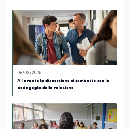
Consulting Jdoo (Umag, Croazia dove
risiede stabilmente) e Presidente
Nazionale di ENBAS, ente bilaterale attivo
nella formazione professionale e nelle
politiche attive per il lavoro. In qualità di
Coordinatore Nazionale dei Progetti di
Ricerca presso ERSAF, guida iniziative che
coniugano intelligenza artificiale e
formazione, tra cui FindYourGoal.it,
piattaforma di orientamento scuola-
lavoro basata sul modello LifeComp,
Avatar4University.Org, sistema AI per la
08/08/2026
creazione di corsi universitari con avatar
docente, KeepYouCare.it, piattaforma di
A Taranto la dispersione si combatte con la
telemedicina, telesoccorso e
pedagogia della relazione
telerefertazione. È inoltre Delegato della
Regione Calabria presso il Ministero degli
Esteri per la Cooperazione Internazionale
ed è membro del tavolo delle regioni,
dove coordina un progetto per la
creazione di un Hub Formativo in Tunisia.
Docente a contratto di Diritto