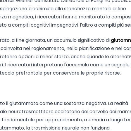
tonius Wiehler dell'Istituto Cerebrale di Parigi ha pubblic
 spiegazione biochimica alla stanchezza mentale di fine
anza magnetica, i ricercatori hanno monitorato la compos
o a compiti cognitivi impegnativi, l'altro a compiti più se
ato, a fine giornata, un accumulo significativo di
glutam
 coinvolta nel ragionamento, nella pianificazione e nel co
preferire opzioni a minor sforzo, anche quando le alternati
i. I ricercatori interpretano l'accumulo come un segnale 
corteccia prefrontale per conservare le proprie risorse.
ato il glutammato come una sostanza negativa. La realtà
ipale neurotrasmettitore eccitatorio del cervello dei mamm
li, è fondamentale per apprendimento, memoria a lungo te
glutammato, la trasmissione neurale non funziona.