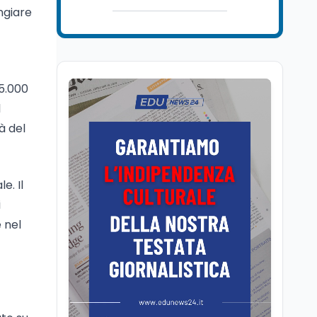
Ricerca
6 ago
ngiare
Il rivelatore che 'vede' i
reattori spenti
attraverso 400 metri di
roccia
35.000
Scuola
6 ago
Posizioni economiche
l
ATA: la matematica
à del
degli arretrati fino a
4.150 euro
Cultura
6 ago
e. Il
Spesa culturale in
Lombardia da record,
i
ma la voragine Nord-
 nel
Sud triplica
Cultura
6 ago
Francesco Guccini si è
spento a Pàvana: addio
al Maestrone