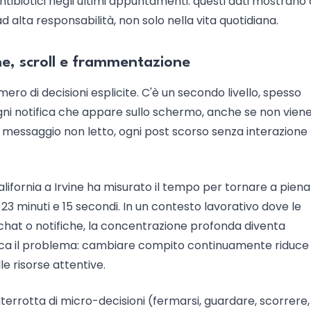
ntibiotici negli ultimi appuntamenti: questi dati mostrano 
 alta responsabilità, non solo nella vita quotidiana.
che, scroll e frammentazione
umero di decisioni esplicite. C'è un secondo livello, spesso
gni notifica che appare sullo schermo, anche se non vien
 messaggio non letto, ogni post scorso senza interazione 
California a Irvine ha misurato il tempo per tornare a piena
23 minuti e 15 secondi. In un contesto lavorativo dove le
, chat o notifiche, la concentrazione profonda diventa
ca il problema: cambiare compito continuamente riduce 
le risorse attentive.
errotta di micro-decisioni (fermarsi, guardare, scorrere,