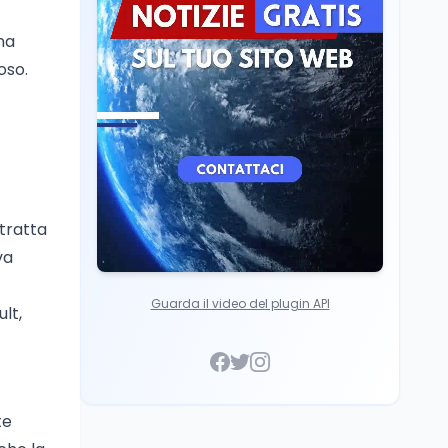
Cultura
6 ago
na
Francesco Guccini si è
spento a Pàvana: addio
oso.
al Maestrone
 tratta
va
Guarda il video del plugin API
ult,
te