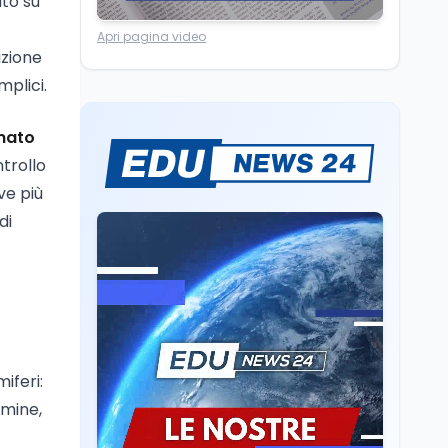
ato su
Ricerca
6 ago
Apri pagina video
Un secolo di Warburg: il
izione
farmaco anti-tumore
che accende la glicolisi
mplici.
Ricerca
6 ago
mato
Il rivelatore che 'vede' i
ntrollo
reattori spenti
ve più
attraverso 400 metri di
roccia
di
Scuola
6 ago
Posizioni economiche
ATA: la matematica
degli arretrati fino a
4.150 euro
Cultura
6 ago
Spesa culturale in
iferi:
Lombardia da record,
rmine,
ma la voragine Nord-
Sud triplica