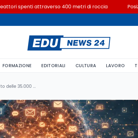
ri spenti attraverso 400 metri di roccia
Posizioni e
FORMAZIONE
EDITORIALI
CULTURA
LAVORO
T
Sovraccarico cognitivo: il costo delle 35.000 micro-decisioni quotidiane