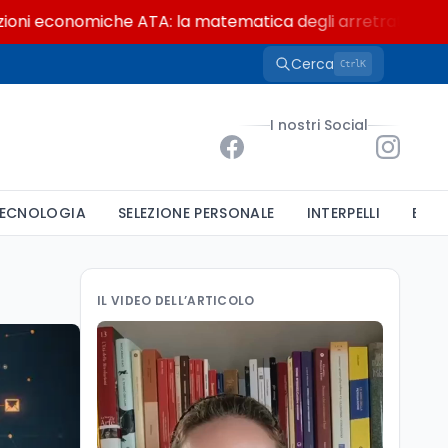
conomiche ATA: la matematica degli arretrati fino a 4.150 
Cerca
K
Ctrl
I nostri Social
ECNOLOGIA
SELEZIONE PERSONALE
INTERPELLI
BAND
IL VIDEO DELL’ARTICOLO