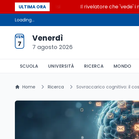
cende la glicolisi
Il rivelatore che 'vede' i reatto
ULTIMA ORA
Loading...
Venerdì
VEN
7
7 agosto 2026
SCUOLA
UNIVERSITÀ
RICERCA
MONDO
Home
Ricerca