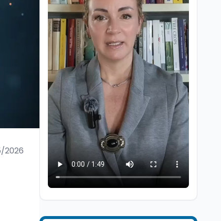
Ricerca
6 ago
Un secolo di Warburg: il
farmaco anti-tumore
che accende la glicolisi
5/2026
Ricerca
6 ago
Il rivelatore che 'vede' i
reattori spenti
attraverso 400 metri di
roccia
Scuola
6 ago