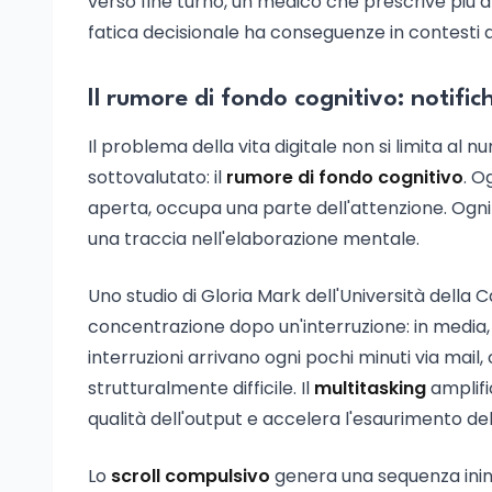
verso fine turno, un medico che prescrive più a
fatica decisionale ha conseguenze in contesti ad
Il rumore di fondo cognitivo: notifi
Il problema della vita digitale non si limita al n
sottovalutato: il
rumore di fondo cognitivo
. O
aperta, occupa una parte dell'attenzione. Ogni
una traccia nell'elaborazione mentale.
Uno studio di Gloria Mark dell'Università della 
concentrazione dopo un'interruzione: in media, 
interruzioni arrivano ogni pochi minuti via mail
strutturalmente difficile. Il
multitasking
amplifi
qualità dell'output e accelera l'esaurimento del
Lo
scroll compulsivo
genera una sequenza inint