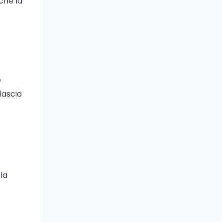
che la
e
lascia
la