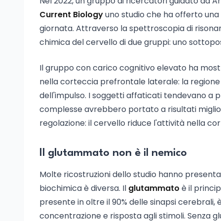
Nel 2022, un gruppo di ricercatori guidato da An
Current Biology
uno studio che ha offerto una
giornata. Attraverso la spettroscopia di rison
chimica del cervello di due gruppi: uno sottopost
Il gruppo con carico cognitivo elevato ha mostr
nella corteccia prefrontale laterale: la regione
dell'impulso. I soggetti affaticati tendevano a 
complesse avrebbero portato a risultati miglior
regolazione: il cervello riduce l'attività nella 
Il glutammato non è il nemico
Molte ricostruzioni dello studio hanno present
biochimica è diversa. Il
glutammato
è il princ
presente in oltre il 90% delle sinapsi cerebra
concentrazione e risposta agli stimoli. Senza 