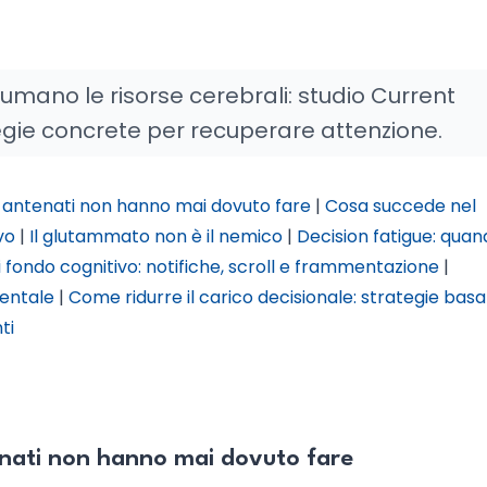
mano le risorse cerebrali: studio Current
gie concrete per recuperare attenzione.
ri antenati non hanno mai dovuto fare
|
Cosa succede nel
vo
|
Il glutammato non è il nemico
|
Decision fatigue: quand
i fondo cognitivo: notifiche, scroll e frammentazione
|
mentale
|
Come ridurre il carico decisionale: strategie bas
ti
tenati non hanno mai dovuto fare