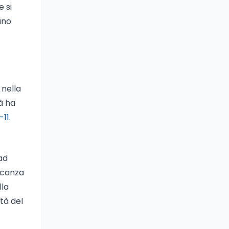
e si
uno
 nella
à ha
-11
.
ad
ncanza
lla
ità del