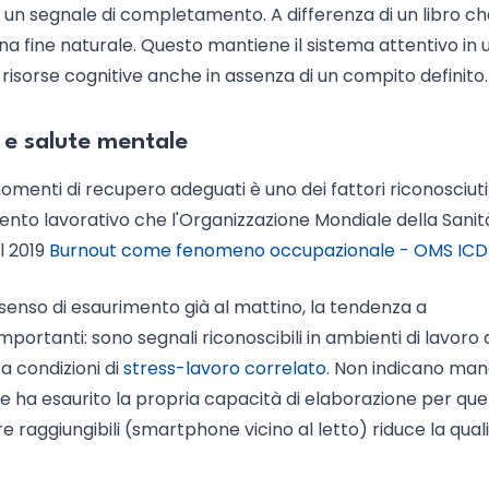
o un segnale di completamento. A differenza di un libro ch
 una fine naturale. Questo mantiene il sistema attentivo in 
sorse cognitive anche in assenza di un compito definito.
 e salute mentale
menti di recupero adeguati è uno dei fattori riconosciuti
nto lavorativo che l'Organizzazione Mondiale della Sanit
l 2019
Burnout come fenomeno occupazionale - OMS ICD
il senso di esaurimento già al mattino, la tendenza a
ortanti: sono segnali riconoscibili in ambienti di lavoro 
 a condizioni di
stress-lavoro correlato
. Non indicano ma
e ha esaurito la propria capacità di elaborazione per que
re raggiungibili (smartphone vicino al letto) riduce la qual