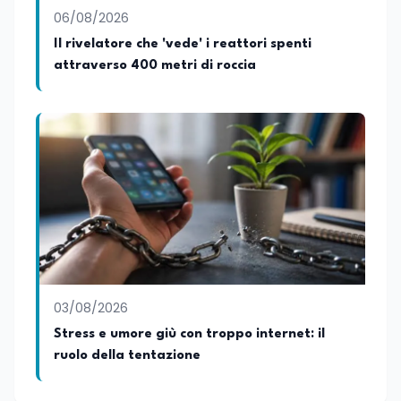
tenuto interventi al Senato della
06/08/2026
Repubblica, alla Camera dei Deputati, in
Il rivelatore che 'vede' i reattori spenti
Regione Lombardia e a Buenos Aires su
attraverso 400 metri di roccia
temi che spaziano dalla pedagogia
speciale, alla telemedicina ed alla
cooperazione internazionale. Innovation
Manager certificato MISE, unisce visione
strategica e competenza tecnologica
con una vocazione per il dialogo
istituzionale e la ricerca applicata.
03/08/2026
Stress e umore giù con troppo internet: il
ruolo della tentazione