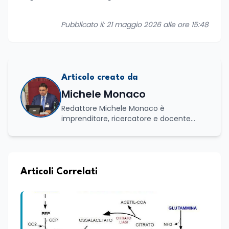
Pubblicato il: 21 maggio 2026 alle ore 15:48
Articolo creato da
Michele Monaco
Redattore Michele Monaco è
imprenditore, ricercatore e docente
universitario con oltre vent'anni di
esperienza nell'innovazione digitale, nella
formazione e nella consulenza
strategica. Laureato in Scienze Politiche
e Internazionali, è CEO di Adventus
Articoli Correlati
Consulting Jdoo (Umag, Croazia dove
risiede stabilmente) e Presidente
Nazionale di ENBAS, ente bilaterale attivo
nella formazione professionale e nelle
politiche attive per il lavoro. In qualità di