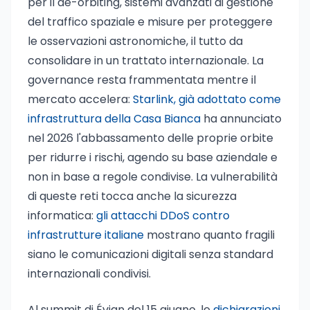
per il de-orbiting, sistemi avanzati di gestione
del traffico spaziale e misure per proteggere
le osservazioni astronomiche, il tutto da
consolidare in un trattato internazionale. La
governance resta frammentata mentre il
mercato accelera:
Starlink, già adottato come
infrastruttura della Casa Bianca
ha annunciato
nel 2026 l'abbassamento delle proprie orbite
per ridurre i rischi, agendo su base aziendale e
non in base a regole condivise. La vulnerabilità
di queste reti tocca anche la sicurezza
informatica:
gli attacchi DDoS contro
infrastrutture italiane
mostrano quanto fragili
siano le comunicazioni digitali senza standard
internazionali condivisi.
Al summit di Évian del 15 giugno, le
dichiarazioni