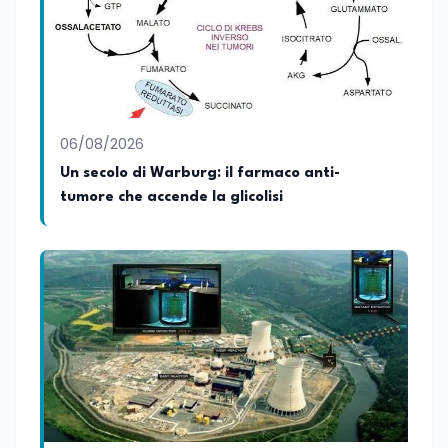
Coordinatore Nazionale dei Progetti di
Ricerca presso ERSAF, guida iniziative che
coniugano intelligenza artificiale e
formazione, tra cui FindYourGoal.it,
piattaforma di orientamento scuola-
lavoro basata sul modello LifeComp,
Avatar4University.Org, sistema AI per la
06/08/2026
creazione di corsi universitari con avatar
docente, KeepYouCare.it, piattaforma di
Un secolo di Warburg: il farmaco anti-
telemedicina, telesoccorso e
tumore che accende la glicolisi
telerefertazione. È inoltre Delegato della
Regione Calabria presso il Ministero degli
Esteri per la Cooperazione Internazionale
ed è membro del tavolo delle regioni,
dove coordina un progetto per la
creazione di un Hub Formativo in Tunisia.
Docente a contratto di Diritto
dell'Economia e Diritto Internazionale
presso la SSML di Lamezia Terme e
presso l'Università Telematica eCampus,
è autore di pubblicazioni in ambito
pedagogico sulle competenze
caratteriali e il framework LifeComp. Ha