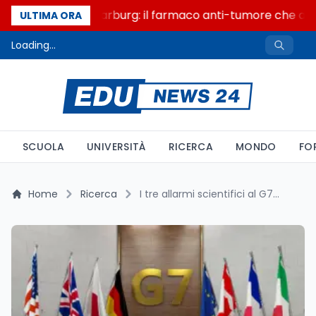
Un secolo di Warburg: il farmaco anti-tumore che accen
ULTIMA ORA
Loading...
SCUOLA
UNIVERSITÀ
RICERCA
MONDO
FO
Home
Ricerca
I tre allarmi scientifici al G7 di Évian: dati e raccomandazioni S7