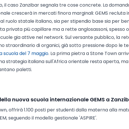
co, il caso Zanzibar segnala tre cose concrete. La domanda
ale crescerà in mercati finora marginali: GEMS recluta i
al ruolo statale italiano, sia per stipendio base sia per ben
ta privata più capillare ma a rette anglosassoni, spesso ol
 scuole gia attive nel network. Sul versante pubblico, la ret
o straordinario di organici, già sotto pressione dopo le te
la scuola del 7 maggio
. La prima pietra a Stone Town arri
una strategia italiana sull'Africa orientale resta aperta, ma 
ntano paletti.
i della nuova scuola internazionale GEMS a Zanzi
wn, offrirà 1.100 posti per studenti dalla materna alla matu
TEM, seguendo il modello gestionale 'ASPIRE'.