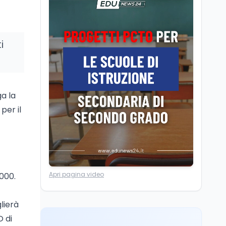
Posizioni economiche
ATA: la matematica
degli arretrati fino a
4.150 euro
i
Cultura
6 ago
Spesa culturale in
Lombardia da record,
ma la voragine Nord-
a la
Sud triplica
per il
Cultura
6 ago
Francesco Guccini si è
spento a Pàvana: addio
al Maestrone
Ricerca
6 ago
Apri pagina video
2000.
Un secolo di Warburg: il
farmaco anti-tumore
che accende la glicolisi
lierà
O di
Ricerca
6 ago