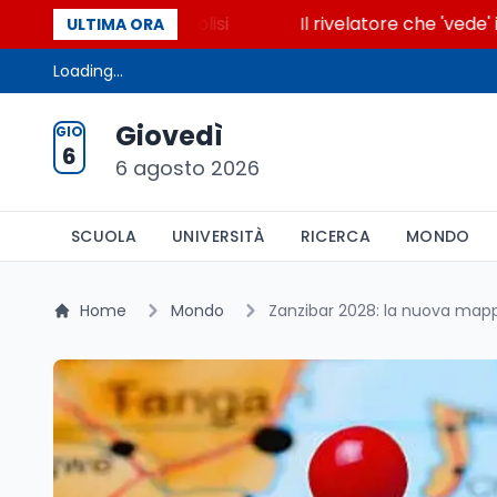
accende la glicolisi
Il rivelatore che 'vede' i reat
ULTIMA ORA
Loading...
Giovedì
GIO
6
6 agosto 2026
SCUOLA
UNIVERSITÀ
RICERCA
MONDO
Home
Mondo