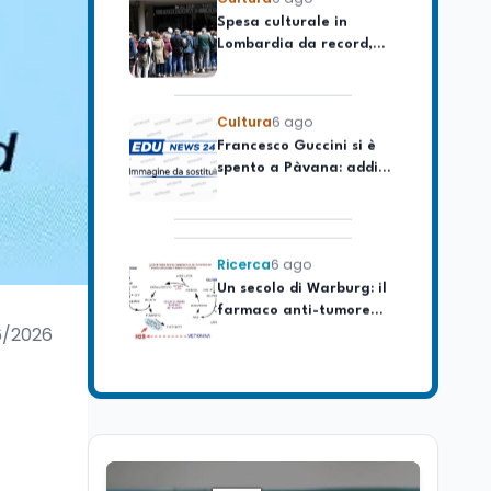
Lombardia da record,
ma la voragine Nord-
Sud triplica
Cultura
6 ago
Francesco Guccini si è
spento a Pàvana: addio
al Maestrone
Ricerca
6 ago
Un secolo di Warburg: il
farmaco anti-tumore
che accende la glicolisi
6/2026
Ricerca
6 ago
Il rivelatore che 'vede' i
reattori spenti
attraverso 400 metri di
roccia
Scuola
6 ago