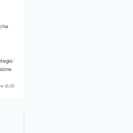
 che
ategia
sione.
re 15:35