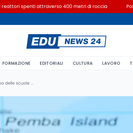
tori spenti attraverso 400 metri di roccia
Posizioni 
FORMAZIONE
EDITORIALI
CULTURA
LAVORO
T
Zanzibar 2028: la nuova mappa delle scuole internazionali in Africa