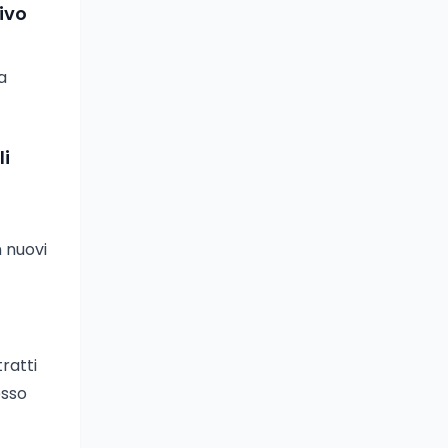
ivo
a
li
 nuovi
ratti
esso