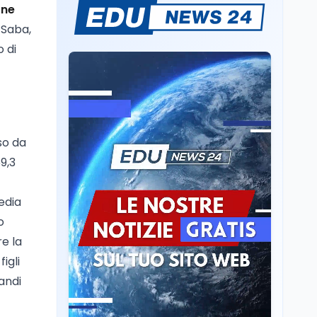
one
Il rivelatore che 'vede' i
 Saba,
reattori spenti
attraverso 400 metri di
o di
roccia
Scuola
6 ago
Posizioni economiche
ATA: la matematica
degli arretrati fino a
4.150 euro
so da
Cultura
6 ago
9,3
Spesa culturale in
Lombardia da record,
edia
ma la voragine Nord-
Sud triplica
o
Cultura
6 ago
re la
Francesco Guccini si è
igli
spento a Pàvana: addio
andi
al Maestrone