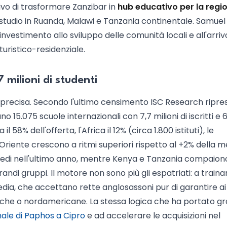
vo di trasformare Zanzibar in
hub educativo per la regi
o studio in Ruanda, Malawi e Tanzania continentale. Samuel
nvestimento allo sviluppo delle comunità locali e all'arriv
turistico-residenziale.
 milioni di studenti
 precisa. Secondo l'ultimo censimento ISC Research ripre
15.075 scuole internazionali con 7,7 milioni di iscritti e 6
l 58% dell'offerta, l'Africa il 12% (circa 1.800 istituti), le
o Oriente crescono a ritmi superiori rispetto al +2% della m
e sedi nell'ultimo anno, mentre Kenya e Tanzania compaion
ndi gruppi. Il motore non sono più gli espatriati: a traina
dia, che accettano rette anglosassoni pur di garantire ai f
niche o nordamericane. La stessa logica che ha portato gr
nale di Paphos a Cipro
e ad accelerare le acquisizioni nel