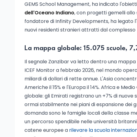
GEMS School Management, ha indicato l'obietti
dell'Oceano Indiano
, con progetti gemelli all
fondatore di Infinity Developments, ha legato l'i
nuovi residenti stranieri attratti dal complesso 
La mappa globale: 15.075 scuole, 7,7
Il segnale Zanzibar va letto dentro una mappa
ICEF Monitor a febbraio 2026, nel mondo operano 
miliardi di dollari di rette annue. L'Asia concentra i
Americhe il 15% e l'Europa il 14%. Africa e Medi
globale: gli Emirati registrano un +7% di nuov
ormai stabilmente nei piani di espansione dei gra
domanda sono le famiglie locali della classe me
un percorso spendibile nelle università britan
catene europee a
rilevare la scuola internazio