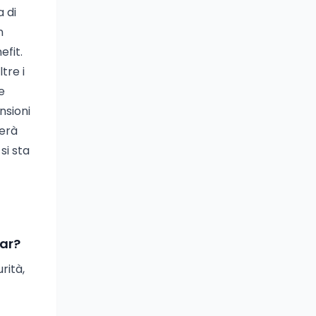
 di
n
efit.
tre i
e
nsioni
verà
si sta
bar?
rità,