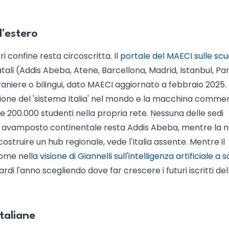
l'estero
i confine resta circoscritta. Il
portale del MAECI sulle scu
atali (Addis Abeba, Atene, Barcellona, Madrid, Istanbul, Pari
straniere o bilingui, dato MAECI aggiornato a febbraio 2025.
ione del 'sistema Italia' nel mondo e la macchina commer
 200.000 studenti nella propria rete. Nessuna delle sedi
nico avamposto continentale resta Addis Abeba, mentre la 
struire un hub regionale, vede l'Italia assente. Mentre il
 come nella
visione di Giannelli sull'intelligenza artificiale a 
rdi l'anno scegliendo dove far crescere i futuri iscritti del
taliane