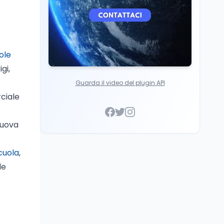
ole
gi,
Guarda il video del plugin API
ciale
nuova
scuola
,
le