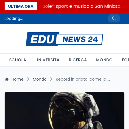
“Noi siamo le Scuole”: sport e musica a San Miniato, STE
ULTIMA ORA
Loading...
SCUOLA
UNIVERSITÀ
RICERCA
MONDO
FO
Home
Mondo
Record in orbita: come la missione Shenzhou punta a cambiare la storia spaziale della Cina