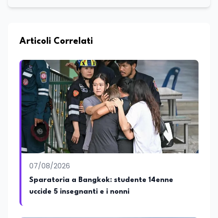
esperta in comunicazione con una
solida specializzazione nella gestione di
processi culturali e innovazione digitale.
Laureata in Progettazione e gestione di
eventi e imprese culturali a Firenze, ha
Articoli Correlati
proseguito il suo percorso accademico a
Roma, presso l’Università La Sapienza,
dove ha conseguito la laurea magistrale
in Editoria e Giornalismo, focalizzandosi
sull'analisi del panorama informativo
contemporaneo e sul giornalismo
d’inchiesta. Attualmente redattrice
presso Edunews24, dove sviluppa
contenuti focalizzati su istruzione,
formazione, ricerca e nuove tecnologie.
Nella sua attività professionale, coniuga il
rigore dell'approfondimento giornalistico
07/08/2026
con le più avanzate strategie di analisi
SEO e dinamiche del web, con l'obiettivo
Sparatoria a Bangkok: studente 14enne
di rendere la divulgazione scientifica e
uccide 5 insegnanti e i nonni
culturale uno strumento accessibile per
lo sviluppo dello spirito critico. Nel corso
della sua carriera ha maturato