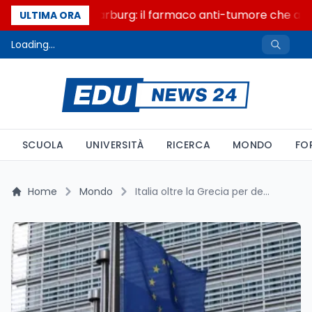
Un secolo di Warburg: il farmaco anti-tumore che accen
ULTIMA ORA
Loading...
SCUOLA
UNIVERSITÀ
RICERCA
MONDO
FO
Home
Mondo
Italia oltre la Grecia per debito mentre la Bce stringe sui tassi