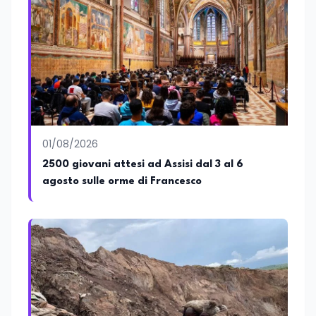
ed è membro del tavolo delle regioni,
dove coordina un progetto per la
creazione di un Hub Formativo in Tunisia.
Docente a contratto di Diritto
dell'Economia e Diritto Internazionale
presso la SSML di Lamezia Terme e
presso l'Università Telematica eCampus,
è autore di pubblicazioni in ambito
pedagogico sulle competenze
caratteriali e il framework LifeComp. Ha
tenuto interventi al Senato della
01/08/2026
Repubblica, alla Camera dei Deputati, in
2500 giovani attesi ad Assisi dal 3 al 6
Regione Lombardia e a Buenos Aires su
agosto sulle orme di Francesco
temi che spaziano dalla pedagogia
speciale, alla telemedicina ed alla
cooperazione internazionale. Innovation
Manager certificato MISE, unisce visione
strategica e competenza tecnologica
con una vocazione per il dialogo
istituzionale e la ricerca applicata.