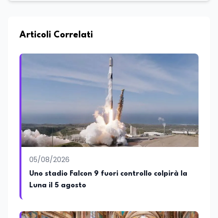
esperienza nell'innovazione digitale, nella
formazione e nella consulenza
strategica. Laureato in Scienze Politiche
e Internazionali, è CEO di Adventus
Articoli Correlati
Consulting Jdoo (Umag, Croazia dove
risiede stabilmente) e Presidente
Nazionale di ENBAS, ente bilaterale attivo
nella formazione professionale e nelle
politiche attive per il lavoro. In qualità di
Coordinatore Nazionale dei Progetti di
Ricerca presso ERSAF, guida iniziative che
coniugano intelligenza artificiale e
formazione, tra cui FindYourGoal.it,
piattaforma di orientamento scuola-
lavoro basata sul modello LifeComp,
Avatar4University.Org, sistema AI per la
05/08/2026
creazione di corsi universitari con avatar
docente, KeepYouCare.it, piattaforma di
Uno stadio Falcon 9 fuori controllo colpirà la
telemedicina, telesoccorso e
Luna il 5 agosto
telerefertazione. È inoltre Delegato della
Regione Calabria presso il Ministero degli
Esteri per la Cooperazione Internazionale