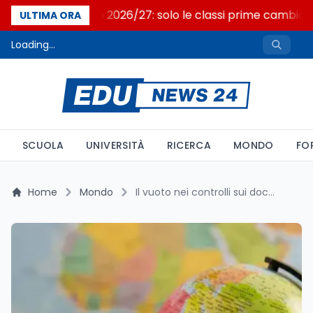
Nuovo curricolo 2026/27: solo le classi prime cambian
ULTIMA ORA
Loading...
SCUOLA
UNIVERSITÀ
RICERCA
MONDO
FO
Home
Mondo
Il vuoto nei controlli sui docenti nelle scuole internazionali