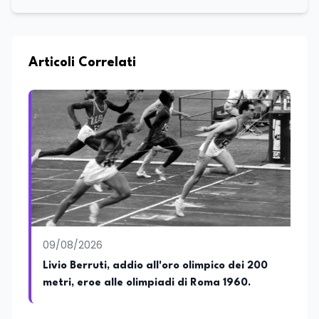
universitario con oltre vent'anni di
esperienza nell'innovazione digitale, nella
formazione e nella consulenza
strategica. Laureato in Scienze Politiche
e Internazionali, è CEO di Adventus
Articoli Correlati
Consulting Jdoo (Umag, Croazia dove
risiede stabilmente) e Presidente
Nazionale di ENBAS, ente bilaterale attivo
nella formazione professionale e nelle
politiche attive per il lavoro. In qualità di
Coordinatore Nazionale dei Progetti di
Ricerca presso ERSAF, guida iniziative che
coniugano intelligenza artificiale e
formazione, tra cui FindYourGoal.it,
piattaforma di orientamento scuola-
lavoro basata sul modello LifeComp,
Avatar4University.Org, sistema AI per la
09/08/2026
creazione di corsi universitari con avatar
docente, KeepYouCare.it, piattaforma di
Livio Berruti, addio all'oro olimpico dei 200
telemedicina, telesoccorso e
metri, eroe alle olimpiadi di Roma 1960.
telerefertazione. È inoltre Delegato della
Regione Calabria presso il Ministero degli
Esteri per la Cooperazione Internazionale