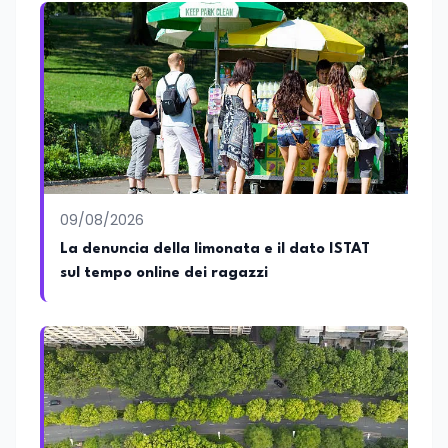
ed è membro del tavolo delle regioni,
dove coordina un progetto per la
creazione di un Hub Formativo in Tunisia.
Docente a contratto di Diritto
dell'Economia e Diritto Internazionale
presso la SSML di Lamezia Terme e
presso l'Università Telematica eCampus,
è autore di pubblicazioni in ambito
pedagogico sulle competenze
caratteriali e il framework LifeComp. Ha
tenuto interventi al Senato della
09/08/2026
Repubblica, alla Camera dei Deputati, in
La denuncia della limonata e il dato ISTAT
Regione Lombardia e a Buenos Aires su
sul tempo online dei ragazzi
temi che spaziano dalla pedagogia
speciale, alla telemedicina ed alla
cooperazione internazionale. Innovation
Manager certificato MISE, unisce visione
strategica e competenza tecnologica
con una vocazione per il dialogo
istituzionale e la ricerca applicata.