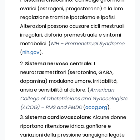
ovarici (estrogeni, progesterone) e la loro
regolazione tramite ipotalamo e ipofisi.
Alterazioni possono causare cicli mestruali
irregolari, disforia premestruale e sintomi
metabolici. (
NIH – Premenstrual Syndrome
(
nih.gov
).
Sistema nervoso centrale:
I
neurotrasmettitori (serotonina, GABA,
dopamina) modulano umore, irritabilità,
ansia e sensibilità al dolore. (
American
College of Obstetricians and Gynecologists
(ACOG) – PMS and PMDD
(
acog.org
).
Sistema cardiovascolare:
Alcune donne
riportano ritenzione idrica, gonfiore e
variazioni della pressione sanguigna legate