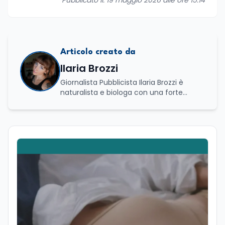
Pubblicato il: 19 maggio 2026 alle ore 15:14
Articolo creato da
Ilaria Brozzi
Giornalista Pubblicista Ilaria Brozzi è
naturalista e biologa con una forte
passione per la divulgazione scientifica.
Laureata in Scienze Naturali e in
Genetica e Biologia Molecolare, nel corso
del suo percorso accademico e
professionale ha approfondito lo studio
dei processi biologici e degli equilibri che
regolano i sistemi naturali, sia a livello
macroscopico sia molecolare. Ha svolto
attività di ricerca presso il CNR–IBPM
(Istituto di Biologia e Patologia
Molecolari) della Sapienza Università di
Roma, occupandosi in particolare di
biologia vegetale. Nel corso della sua