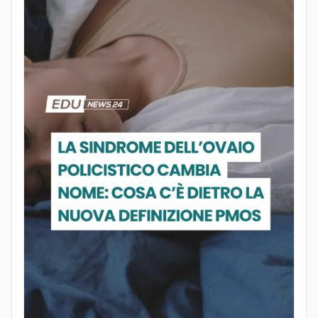
esperienza professionale ha inoltre
avuto modo di confrontarsi con diverse
realtà lavorative che, pur non sempre
direttamente collegate al suo ambito di
studi, hanno contribuito ad ampliare il
suo sguardo interdisciplinare e la sua
capacità di analizzare fenomeni
complessi da prospettive differenti.
Parallelamente all’interesse per la
ricerca, coltiva da sempre una forte
vocazione per la divulgazione scientifica,
con particolare attenzione alla
trasmissione del sapere alle nuove
generazioni e alla promozione di una
cultura scientifica consapevole e
accessibile. Su edunews24.it si occupa di
scuola e università, con un focus sui
temi della tecnologia, della ricerca e
dell’innovazione scientifica,
promuovendo una divulgazione chiara,
accessibile e basata su fonti scientifiche
affidabili. Tra le sue principali passioni