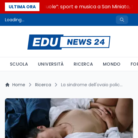
“Noi siamo le Scuole”: sport e musica a San Miniato, STE
ULTIMA ORA
Loading...
SCUOLA
UNIVERSITÀ
RICERCA
MONDO
FO
Home
Ricerca
La sindrome dell'ovaio policistico cambia nome: guida alla PMOS