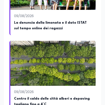
è autore di pubblicazioni in ambito
pedagogico sulle competenze
caratteriali e il framework LifeComp. Ha
tenuto interventi al Senato della
09/08/2026
Repubblica, alla Camera dei Deputati, in
La denuncia della limonata e il dato ISTAT
Regione Lombardia e a Buenos Aires su
sul tempo online dei ragazzi
temi che spaziano dalla pedagogia
speciale, alla telemedicina ed alla
cooperazione internazionale. Innovation
Manager certificato MISE, unisce visione
strategica e competenza tecnologica
con una vocazione per il dialogo
istituzionale e la ricerca applicata.
09/08/2026
Contro il caldo delle città alberi e depaving
tagliano fino a 4°C