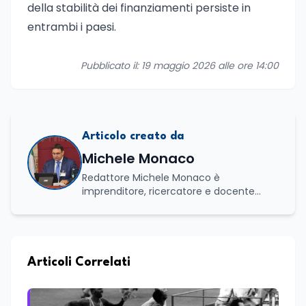
della stabilità dei finanziamenti persiste in
entrambi i paesi.
Pubblicato il: 19 maggio 2026 alle ore 14:00
Articolo creato da
Michele Monaco
Redattore Michele Monaco è
imprenditore, ricercatore e docente
universitario con oltre vent'anni di
esperienza nell'innovazione digitale, nella
formazione e nella consulenza
strategica. Laureato in Scienze Politiche
e Internazionali, è CEO di Adventus
Articoli Correlati
Consulting Jdoo (Umag, Croazia dove
risiede stabilmente) e Presidente
Nazionale di ENBAS, ente bilaterale attivo