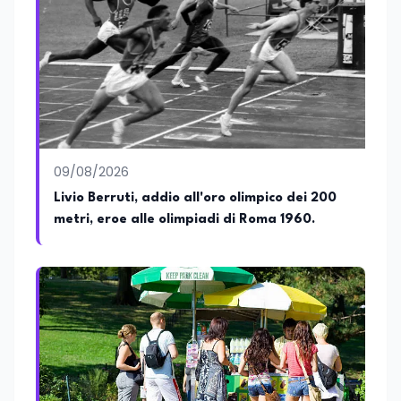
nella formazione professionale e nelle
politiche attive per il lavoro. In qualità di
Coordinatore Nazionale dei Progetti di
Ricerca presso ERSAF, guida iniziative che
coniugano intelligenza artificiale e
formazione, tra cui FindYourGoal.it,
piattaforma di orientamento scuola-
lavoro basata sul modello LifeComp,
Avatar4University.Org, sistema AI per la
09/08/2026
creazione di corsi universitari con avatar
docente, KeepYouCare.it, piattaforma di
Livio Berruti, addio all'oro olimpico dei 200
telemedicina, telesoccorso e
metri, eroe alle olimpiadi di Roma 1960.
telerefertazione. È inoltre Delegato della
Regione Calabria presso il Ministero degli
Esteri per la Cooperazione Internazionale
ed è membro del tavolo delle regioni,
dove coordina un progetto per la
creazione di un Hub Formativo in Tunisia.
Docente a contratto di Diritto
dell'Economia e Diritto Internazionale
presso la SSML di Lamezia Terme e
presso l'Università Telematica eCampus,