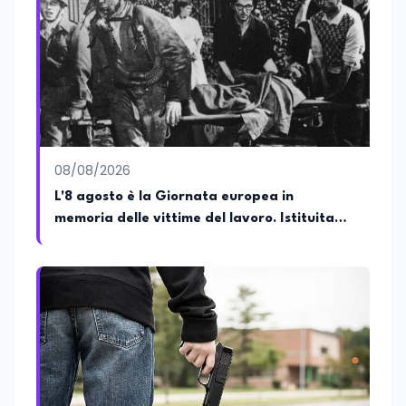
Commercio (quadriennale, Vecchio
Ordinamento), la Laurea Magistrale in
Relazioni Internazionali (LM-52) con la
votazione di 110/110 e lode, e la Laurea
Magistrale in Scienze Geografiche (LM-
80). Un trittico di competenze che gli
consente di leggere i fenomeni
contemporanei con una prospettiva che
abbraccia le dinamiche economiche, le
08/08/2026
relazioni tra Stati e le dimensioni spaziali
e territoriali della società. Nel corso della
L'8 agosto è la Giornata europea in
sua carriera ha maturato una
memoria delle vittime del lavoro. Istituita
significativa esperienza nella
dal Parlamento di Strasburgo in ricordo dei
comunicazione istituzionale e politica,
collaborando con emittenti televisive e
minatori morti a Marcinelle nel 1956
testate della carta stampata. Questa
esperienza sul campo gli ha conferito
una padronanza trasversale dei linguaggi
mediatici, dalla televisione al digitale.
Attualmente ricopre il ruolo di Direttore
Responsabile di EduNews24.it, testata
giornalistica online dedicata al mondo