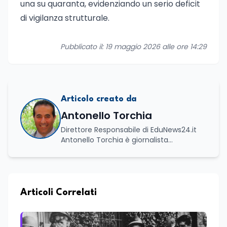
una su quaranta, evidenziando un serio deficit
di vigilanza strutturale.
Pubblicato il: 19 maggio 2026 alle ore 14:29
Articolo creato da
Antonello Torchia
Direttore Responsabile di EduNews24.it
Antonello Torchia è giornalista
professionista, politologo e geografo,
con un percorso formativo e
professionale di ampio respiro che
integra competenze in ambito
economico, geopolitico, comunicativo e
Articoli Correlati
territoriale. Vanta una solida formazione
accademica multidisciplinare: ha
conseguito la Laurea in Economia e