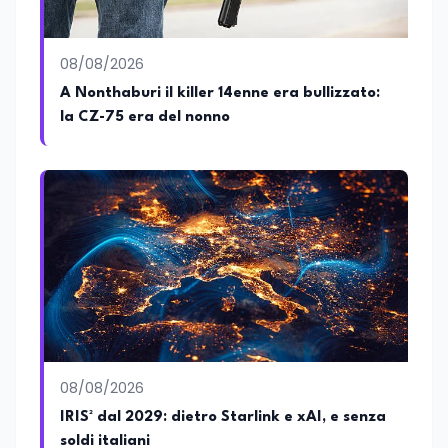
dell'istruzione, della formazione e delle
politiche educative italiane ed europee,
dove cura la linea editoriale e
supervisiona la produzione di contenuti
08/08/2026
rivolti a docenti, studenti, istituzioni e
A Nonthaburi il killer 14enne era bullizzato:
operatori del settore educativo. È inoltre
la CZ-75 era del nonno
docente di Comunicazione presso la
SSML Città di Lamezia Terme, istituto
universitario specializzato nella
mediazione linguistica, dove mette a
disposizione delle nuove generazioni di
professionisti della comunicazione il
proprio bagaglio di competenze
giornalistiche, analitiche e accademiche.
08/08/2026
IRIS² dal 2029: dietro Starlink e xAI, e senza
soldi italiani