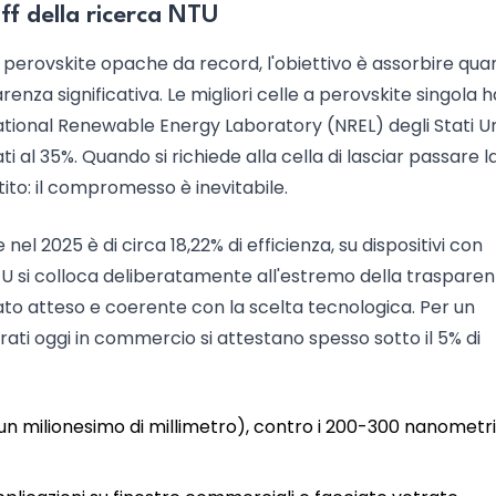
ff della ricerca NTU
e a perovskite opache da record, l'obiettivo è assorbire qua
arenza significativa. Le migliori celle a perovskite singola
National Renewable Energy Laboratory (NREL) degli Stati Unit
i al 35%. Quando si richiede alla cella di lasciar passare la
to: il compromesso è inevitabile.
el 2025 è di circa 18,22% di efficienza, su dispositivi con
NTU si colloca deliberatamente all'estremo della trasparenz
ato atteso e coerente con la scelta tecnologica. Per un
orati oggi in commercio si attestano spesso sotto il 5% di
 milionesimo di millimetro), contro i 200-300 nanometri