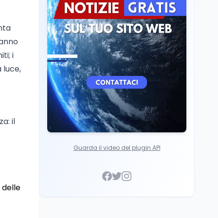
superato la Maturità in
Scuola
5 ago
Italia
Maturità 2026, 100 e
nta
lode da record: 14.123
 hanno
diplomi con voto
massimo
i; i
 luce,
a: il
Guarda il video del plugin API
 delle