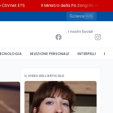
et ETS
Il Ministro della Pa Zangrillo in Parlamento: "1
Cerca
K
Ctrl
I nostri Social
ECNOLOGIA
SELEZIONE PERSONALE
INTERPELLI
BAND
IL VIDEO DELL’ARTICOLO