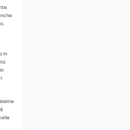
nte.
 anche
o.
o in
ita
in
i
tissime
di
celle