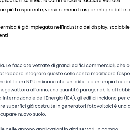
applicazioni su finestre commerciali e facciate vetrate
ione più trasparente; versioni meno trasparenti prodotte 
rmica è già impiegata nell'industria dei display, scalabile
enti
ia. Le facciate vetrate di grandi edifici commerciali, che o
otrebbero integrare queste celle senza modificare l'aspe
oni del team NTU indicano che un edificio con ampia faccia
megawattora all'anno, una quantità paragonabile al fabb
ternazionale dell'Energia (IEA), gli edifici incidono per ci
 superfici già costruite in generatori fotovoltaici è una d
occupare nuovo suolo.
delle celle aprono applicazioni in altri settori. In campo