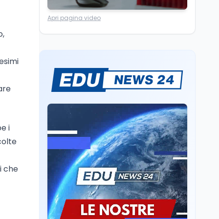
Università
5 ago
Apri pagina video
Consiglio di Stato:
scorrere la graduatoria
o,
per i 500 posti vacanti
dopo il semestre filtro
tesimi
Lavoro
5 ago
Volontariato, firmata
l’intesa triennale tra
are
Ministero del Lavoro e
CSVnet ETS
Scuola
5 ago
e i
Il Ministro della Pa
colte
Zangrillo in Parlamento:
"12 miliardi per l'edilizia
e la sicurezza delle
li che
scuole con risorse Pnrr"
Scuola
5 ago
Il Ministro Valditara ha
incontrato due studenti
palestinesi giunti da
Gaza che hanno