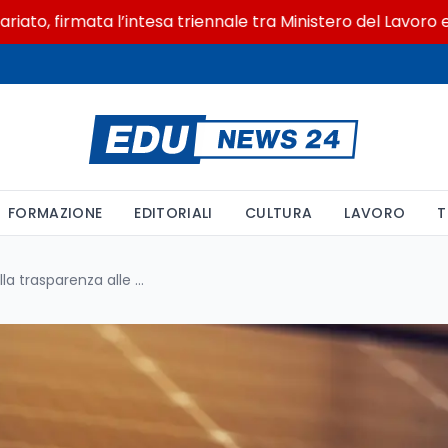
firmata l’intesa triennale tra Ministero del Lavoro e CSVn
FORMAZIONE
EDITORIALI
CULTURA
LAVORO
T
Celle solari perovskite: dalla trasparenza alle finestre fotovoltaiche