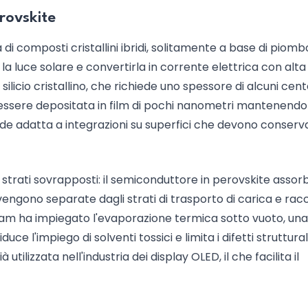
rovskite
 di composti cristallini ibridi, solitamente a base di piomb
 la luce solare e convertirla in corrente elettrica con alta
l silicio cristallino, che richiede uno spessore di alcuni cen
ò essere depositata in film di pochi nanometri mantenendo
nde adatta a integrazioni su superfici che devono conserv
strati sovrapposti: il semiconduttore in perovskite assorb
engono separate dagli strati di trasporto di carica e rac
l team ha impiegato l'evaporazione termica sotto vuoto, una
ce l'impiego di solventi tossici e limita i difetti struttura
tilizzata nell'industria dei display OLED, il che facilita il