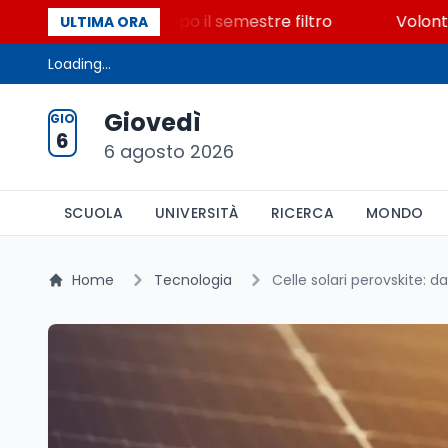
posti vacanti dopo il semestre filtro
Volontariato, 
ULTIMA ORA
Loading...
Giovedì
GIO
6
6 agosto 2026
SCUOLA
UNIVERSITÀ
RICERCA
MONDO
Home
Tecnologia