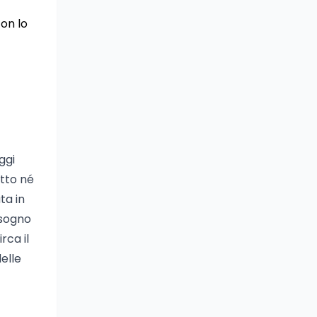
con lo
ggi
tto né
ta in
isogno
rca il
elle