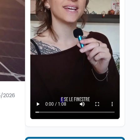
Università
5 ago
Consiglio di Stato:
scorrere la graduatoria
per i 500 posti vacanti
dopo il semestre filtro
5/2026
Lavoro
5 ago
Volontariato, firmata
l’intesa triennale tra
Ministero del Lavoro e
CSVnet ETS
Scuola
5 ago