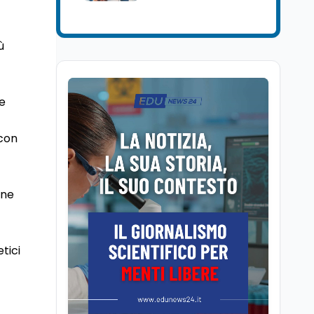
Lavoro
5 ago
Volontariato, firmata
l’intesa triennale tra
ù
Ministero del Lavoro e
CSVnet ETS
Scuola
5 ago
le
Il Ministro della Pa
Zangrillo in Parlamento:
"12 miliardi per l'edilizia
 con
e la sicurezza delle
scuole con risorse Pnrr"
Scuola
5 ago
Il Ministro Valditara ha
one
incontrato due studenti
palestinesi giunti da
Gaza che hanno
superato la Maturità in
Scuola
5 ago
tici
Italia
Maturità 2026, 100 e
lode da record: 14.123
diplomi con voto
massimo