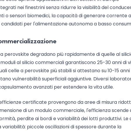
egrati nei finestrini senza ridurre la visibilità del conduce
igenti o sensori biomedici, la capacità di generare corrente
ende candidati per l'alimentazione autonoma a basso consum
commercializzazione
 a perovskite degradano più rapidamente di quelle al silici
 moduli al silicio commerciali garantiscono 25-30 anni di v
i celle a perovskite più stabili si attestano su 10-15 anni 
ntano vulnerabilità superficiali aggiuntive. Diversi laborator
ncapsulamento avanzati per estendere la vita utile.
efficienze certificate provengono da aree di misura ridot
 dimensione di un modulo commerciale, l'efficienza scende 
rmità, perdite ai bordi e variabilità dei lotti produttivi. Le 
 variabilità: piccole oscillazioni di spessore durante la