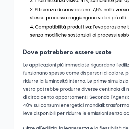
Trasmittanza visiva: 41%, sufficiente per 
Efficienza di conversione: 7,6% nella vers
stesso processo raggiungono valori più alti
Compatibilità produttiva: l'evaporazione te
senza modifiche sostanziali ai processi esist
Dove potrebbero essere usate
Le applicazioni più immediate riguardano l'ediliz
funzionano spesso come dispersori di calore, p
ridurre la luminosità interna. Le prime simulazi
vetro potrebbe produrre diverse centinaia di 
di circa cento appartamenti. Secondo l'Agenzia In
40% sui consumi energetici mondiali: trasformare
leve disponibili per ridurre le emissioni senza 
Oltre all'edilizia, la leggerezza e la flessibilità 