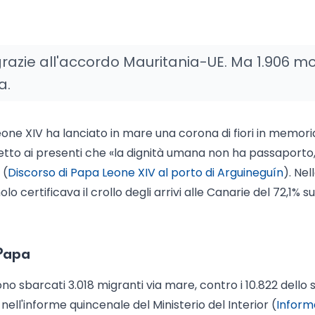
 grazie all'accordo Mauritania-UE. Ma 1.906 mo
a.
Leone XIV ha lanciato in mare una corona di fiori in memori
detto ai presenti che «la dignità umana non ha passaporto
 (
Discorso di Papa Leone XIV al porto di Arguineguín
). Nel
o certificava il crollo degli arrivi alle Canarie del 72,1% su
 Papa
no sbarcati 3.018 migranti via mare, contro i 10.822 dello 
 nell'informe quincenale del Ministerio del Interior (
Inform