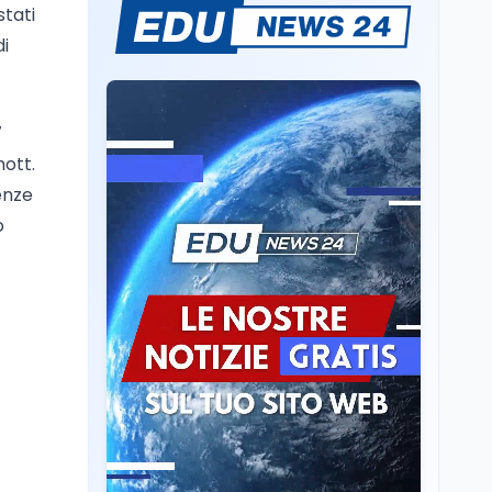
stati
Il rivelatore che 'vede' i
reattori spenti
di
attraverso 400 metri di
roccia
Scuola
6 ago
7
Posizioni economiche
hott.
ATA: la matematica
degli arretrati fino a
enze
4.150 euro
o
Cultura
6 ago
Spesa culturale in
Lombardia da record,
ma la voragine Nord-
Sud triplica
Cultura
6 ago
Francesco Guccini si è
spento a Pàvana: addio
al Maestrone