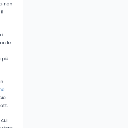
a, non
il
 i
on le
i più
in
ine
ciò
ott.
 cui