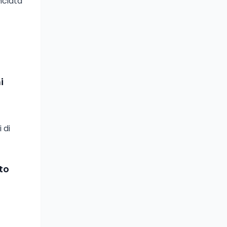
nciata
i
 di
to