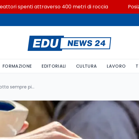
i spenti attraverso 400 metri di roccia
Posizioni ec
FORMAZIONE
EDITORIALI
CULTURA
LAVORO
T
Canarie: sbarchi crollati, ma rotta sempre più letale per i minori