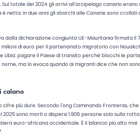
. Sul totale del 2024 gli arrivi all'arcipelago canario erano 
a è netta: in due anni gli sbarchi alle Canarie sono crollati 
va dalla dichiarazione congiunta UE-Mauritania firmata il 
 milioni di euro per il partenariato migratorio con Nouakc
e Libia: pagare il Paese di transito perché blocchi le part
er nome, ma lo evoca quando ai migranti dice che non son
vi calano
no cifre più dure. Secondo l'ong Caminando Fronteras, che
2025 sono morti o dispersi 1.906 persone solo sulla rotta
tiera euro-africana occidentale. È il bilancio più alto mai
.