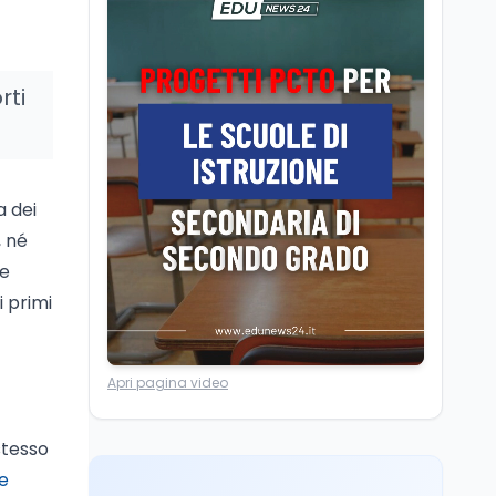
Posizioni economiche
ATA: la matematica
degli arretrati fino a
4.150 euro
rti
Cultura
6 ago
Spesa culturale in
Lombardia da record,
ma la voragine Nord-
Sud triplica
a dei
Cultura
6 ago
, né
Francesco Guccini si è
le
spento a Pàvana: addio
i primi
al Maestrone
Ricerca
6 ago
Apri pagina video
Un secolo di Warburg: il
farmaco anti-tumore
che accende la glicolisi
stesso
e
Ricerca
6 ago