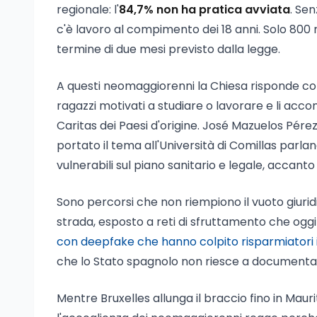
regionale: l'
84,7% non ha pratica avviata
. Se
c'è lavoro al compimento dei 18 anni. Solo 800 r
termine di due mesi previsto dalla legge.
A questi neomaggiorenni la Chiesa risponde con i
ragazzi motivati a studiare o lavorare e li a
Caritas dei Paesi d'origine. José Mazuelos Pére
portato il tema all'Università di Comillas parland
vulnerabili sul piano sanitario e legale, accanto a 
Sono percorsi che non riempiono il vuoto giurid
strada, esposto a reti di sfruttamento che oggi v
con deepfake che hanno colpito risparmiatori
che lo Stato spagnolo non riesce a documenta
Mentre Bruxelles allunga il braccio fino in Maurit