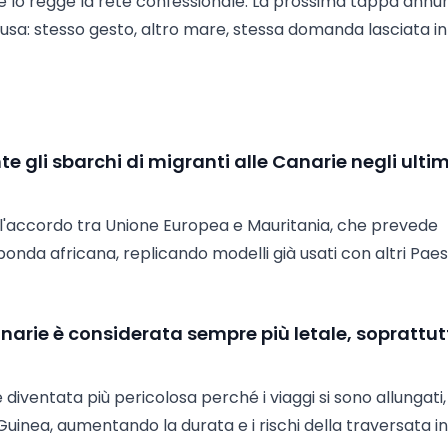
 lo regge la rete confessionale. La prossima tappa annu
dusa: stesso gesto, altro mare, stessa domanda lasciata in
 gli sbarchi di migranti alle Canarie negli ultim
all'accordo tra Unione Europea e Mauritania, che prevede
onda africana, replicando modelli già usati con altri Paesi
narie è considerata sempre più letale, soprattut
è diventata più pericolosa perché i viaggi si sono allungati,
inea, aumentando la durata e i rischi della traversata in