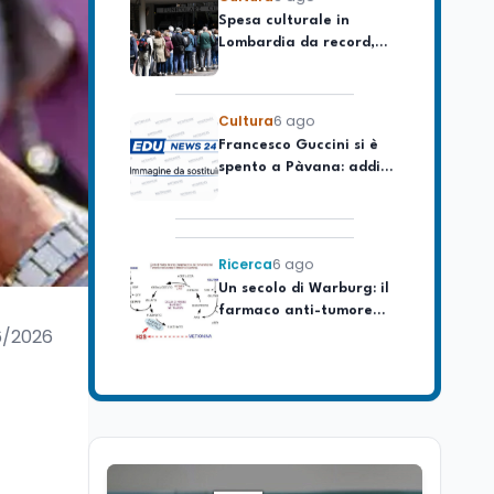
Lombardia da record,
ma la voragine Nord-
Sud triplica
Cultura
6 ago
Francesco Guccini si è
spento a Pàvana: addio
al Maestrone
Ricerca
6 ago
Un secolo di Warburg: il
farmaco anti-tumore
che accende la glicolisi
6/2026
Ricerca
6 ago
Il rivelatore che 'vede' i
reattori spenti
attraverso 400 metri di
roccia
Scuola
6 ago