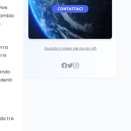
ive.
 Gambia
o
erra
Guarda il video del plugin API
rni
endo
ndenti
da tre