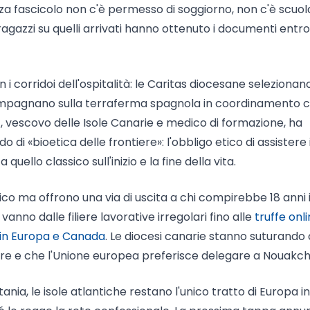
nza fascicolo non c'è permesso di soggiorno, non c'è scuol
agazzi su quelli arrivati hanno ottenuto i documenti entro 
 corridoi dell'ospitalità: le Caritas diocesane selezionano
ccompagnano sulla terraferma spagnola in coordinamento c
z, vescovo delle Isole Canarie e medico di formazione, ha
o di «bioetica delle frontiere»: l'obbligo etico di assistere 
quello classico sull'inizio e la fine della vita.
ico ma offrono una via di uscita a chi compirebbe 18 anni 
anno dalle filiere lavorative irregolari fino alle
truffe onl
 in Europa e Canada
. Le diocesi canarie stanno suturando 
re e che l'Unione europea preferisce delegare a Nouakch
ania, le isole atlantiche restano l'unico tratto di Europa in