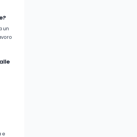
ie?
a un
lavoro
alle
a
a e