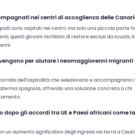
ompagnati nei centri di accoglienza delle Canar
ati sono ospitati nei centri, ma solo una piccola parte h
i, questi giovani rischiano di restare esclusi da scuola, 
anni.
rvengono per aiutare i neomaggiorenni migranti 
 corridoi dell’ospitalità che selezionano e accompagnano i
rraferma spagnola, offrendo una soluzione concreta a chi
uttamento.
o dopo gli accordi tra UE e Paesi africani come l
on un aumento significativo degli ingressi via terra a Ceut