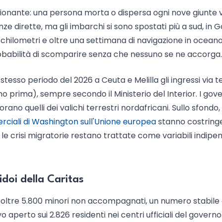
ssionante: una persona morta o dispersa ogni nove giunte v
ze dirette, ma gli imbarchi si sono spostati più a sud, in
0 chilometri e oltre una settimana di navigazione in ocean
 probabilità di scomparire senza che nessuno se ne accorga.
 stesso periodo del 2026 a Ceuta e Melilla gli ingressi via t
no prima), sempre secondo il Ministerio del Interior. I gove
rano quelli dei valichi terrestri nordafricani. Sullo sfondo,
ciali di Washington sull'Unione europea
stanno costring
 le crisi migratorie restano trattate come variabili indipe
idoi della Caritas
o oltre 5.800 minori non accompagnati, un numero stabile 
 aperto sui 2.826 residenti nei centri ufficiali del governo