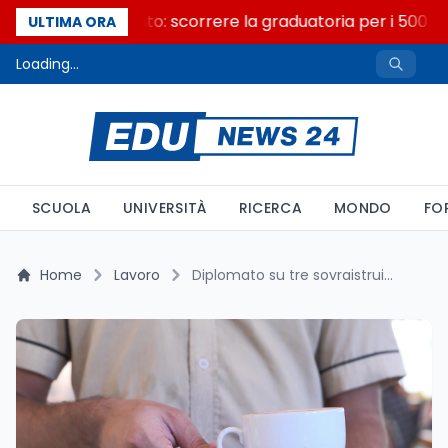
Consiglio di Stato: scorrere la graduatoria per i 500 po
ULTIMA ORA
Loading...
SCUOLA
UNIVERSITÀ
RICERCA
MONDO
FO
Home
Lavoro
Diplomato su tre sovraistruito: l'Italia 10 punti oltre la media UE