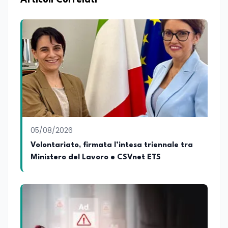
Articoli Correlati
Consulting Jdoo (Umag, Croazia dove
risiede stabilmente) e Presidente
Nazionale di ENBAS, ente bilaterale attivo
nella formazione professionale e nelle
politiche attive per il lavoro. In qualità di
Coordinatore Nazionale dei Progetti di
Ricerca presso ERSAF, guida iniziative che
coniugano intelligenza artificiale e
formazione, tra cui FindYourGoal.it,
piattaforma di orientamento scuola-
lavoro basata sul modello LifeComp,
Avatar4University.Org, sistema AI per la
05/08/2026
creazione di corsi universitari con avatar
docente, KeepYouCare.it, piattaforma di
Volontariato, firmata l’intesa triennale tra
telemedicina, telesoccorso e
Ministero del Lavoro e CSVnet ETS
telerefertazione. È inoltre Delegato della
Regione Calabria presso il Ministero degli
Esteri per la Cooperazione Internazionale
ed è membro del tavolo delle regioni,
dove coordina un progetto per la
creazione di un Hub Formativo in Tunisia.
Docente a contratto di Diritto