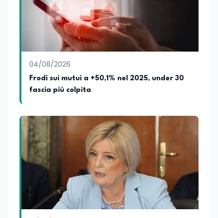
dell'Economia e Diritto Internazionale
presso la SSML di Lamezia Terme e
presso l'Università Telematica eCampus,
è autore di pubblicazioni in ambito
pedagogico sulle competenze
caratteriali e il framework LifeComp. Ha
tenuto interventi al Senato della
04/08/2026
Repubblica, alla Camera dei Deputati, in
Frodi sui mutui a +50,1% nel 2025, under 30
Regione Lombardia e a Buenos Aires su
fascia più colpita
temi che spaziano dalla pedagogia
speciale, alla telemedicina ed alla
cooperazione internazionale. Innovation
Manager certificato MISE, unisce visione
strategica e competenza tecnologica
con una vocazione per il dialogo
istituzionale e la ricerca applicata.