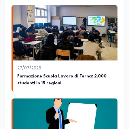
collaborando con emittenti televisive e
testate della carta stampata. Questa
esperienza sul campo gli ha conferito
una padronanza trasversale dei linguaggi
mediatici, dalla televisione al digitale.
Attualmente ricopre il ruolo di Direttore
Responsabile di EduNews24.it, testata
giornalistica online dedicata al mondo
dell'istruzione, della formazione e delle
politiche educative italiane ed europee,
dove cura la linea editoriale e
supervisiona la produzione di contenuti
27/07/2026
rivolti a docenti, studenti, istituzioni e
Formazione Scuola Lavoro di Terna: 2.000
operatori del settore educativo. È inoltre
studenti in 15 regioni
docente di Comunicazione presso la
SSML Città di Lamezia Terme, istituto
universitario specializzato nella
mediazione linguistica, dove mette a
disposizione delle nuove generazioni di
professionisti della comunicazione il
proprio bagaglio di competenze
giornalistiche, analitiche e accademiche.