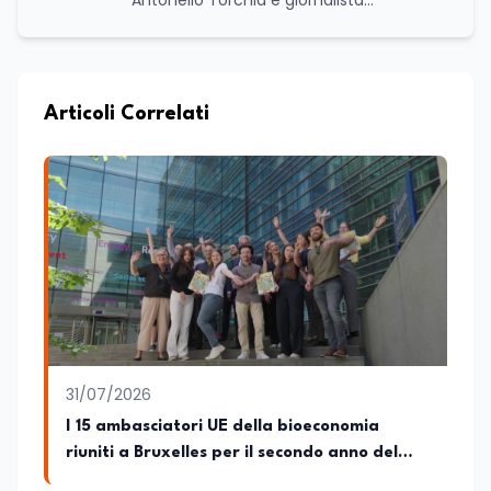
Antonello Torchia è giornalista
professionista, politologo e geografo,
con un percorso formativo e
professionale di ampio respiro che
integra competenze in ambito
economico, geopolitico, comunicativo e
Articoli Correlati
territoriale. Vanta una solida formazione
accademica multidisciplinare: ha
conseguito la Laurea in Economia e
Commercio (quadriennale, Vecchio
Ordinamento), la Laurea Magistrale in
Relazioni Internazionali (LM-52) con la
votazione di 110/110 e lode, e la Laurea
Magistrale in Scienze Geografiche (LM-
80). Un trittico di competenze che gli
consente di leggere i fenomeni
contemporanei con una prospettiva che
abbraccia le dinamiche economiche, le
31/07/2026
relazioni tra Stati e le dimensioni spaziali
e territoriali della società. Nel corso della
I 15 ambasciatori UE della bioeconomia
sua carriera ha maturato una
riuniti a Bruxelles per il secondo anno del
significativa esperienza nella
progetto
comunicazione istituzionale e politica,