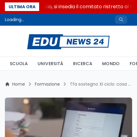
Riforma del calcio, si insedia il comitato ristretto al S
ULTIMA ORA
Loading...
SCUOLA
UNIVERSITÀ
RICERCA
MONDO
FO
Home
Formazione
Tfa sostegno XI ciclo: cosa cambia tra meno posti e didattica online