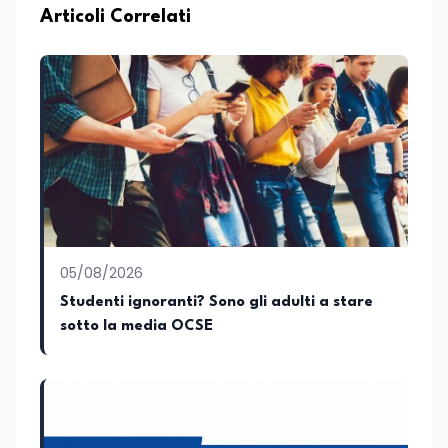
complessi da prospettive differenti.
Articoli Correlati
Parallelamente all’interesse per la
ricerca, coltiva da sempre una forte
vocazione per la divulgazione scientifica,
con particolare attenzione alla
trasmissione del sapere alle nuove
generazioni e alla promozione di una
cultura scientifica consapevole e
accessibile. Su edunews24.it si occupa di
scuola e università, con un focus sui
temi della tecnologia, della ricerca e
dell’innovazione scientifica,
promuovendo una divulgazione chiara,
accessibile e basata su fonti scientifiche
05/08/2026
affidabili. Tra le sue principali passioni
figurano lo sport e la musica, che
Studenti ignoranti? Sono gli adulti a stare
rappresentano per lei importanti
sotto la media OCSE
strumenti di equilibrio, disciplina ed
energia.