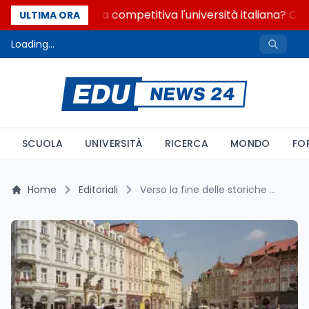
Quanto è ancora competitiva l'università italiana? Cosa 
ULTIMA ORA
Loading...
SCUOLA
UNIVERSITÀ
RICERCA
MONDO
FO
Home
Editoriali
Verso la fine delle storiche botticelle a Roma: l'accordo che riconverte i vetturini in taxi