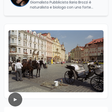
Giornalista Pubblicista Ilaria Brozzi è
naturalista e biologa con una forte
passione per la divulgazione scientifica.
Laureata in Scienze Naturali e in
Genetica e Biologia Molecolare, nel corso
del suo percorso accademico e
professionale ha approfondito lo studio
dei processi biologici e degli equilibri che
regolano i sistemi naturali, sia a livello
macroscopico sia molecolare. Ha svolto
attività di ricerca presso il CNR–IBPM
(Istituto di Biologia e Patologia
Molecolari) della Sapienza Università di
Roma, occupandosi in particolare di
biologia vegetale. Nel corso della sua
esperienza professionale ha inoltre
avuto modo di confrontarsi con diverse
realtà lavorative che, pur non sempre
direttamente collegate al suo ambito di
studi, hanno contribuito ad ampliare il
▶
suo sguardo interdisciplinare e la sua
capacità di analizzare fenomeni