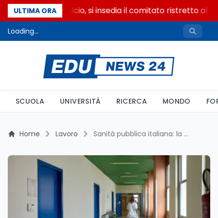
Riforma del calcio, si insedia il comitato ristretto al S
ULTIMA ORA
Loading...
SCUOLA
UNIVERSITÀ
RICERCA
MONDO
FO
Home
Lavoro
Sanità pubblica italiana: la crisi del personale medico nel 2026