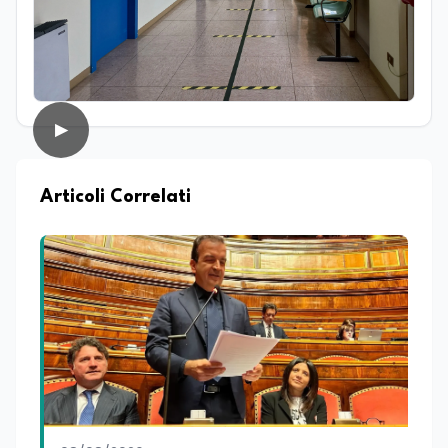
sempre affascinato dal mondo della
comunicazione e del racconto, nel corso
della sua carriera ha lavorato anche
come addetto stampa e ha collaborato
con diverse testate online che si
occupano di cultura, cronaca, società,
sport ed enogastronomia. Su
▶
EduNews24.it scrive articoli e realizza
contenuti video dedicati ai temi della
scuola, della formazione, della cultura e
Articoli Correlati
dei cambiamenti sociali, cercando di
mantenere uno stile chiaro, divulgativo,
accessibile e attento alla veridicità. Tra
le sue passioni ci sono lo sport, la cucina,
la lettura e la stand up comedy: un
interesse che lo porta anche a
cimentarsi nella scrittura di testi comici.