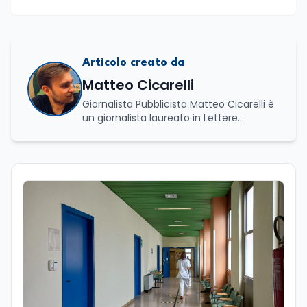
Articolo creato da
Matteo Cicarelli
Giornalista Pubblicista Matteo Cicarelli è
un giornalista laureato in Lettere
Moderne e specializzato in Editoria e
Scrittura. Durante il suo percorso
accademico ha approfondito lo studio
della linguistica, della letteratura e della
comunicazione, sviluppando un forte
interesse per il mondo del giornalismo.
Infatti, ha dedicato le sue tesi a due
ambiti distinti ma complementari: da un
lato l’analisi della lingua e della cultura
indoeuropea, dall’altro lo studio della
narrazione giornalistica, con un
particolare approfondimento sul
giornalismo enogastronomico. Da