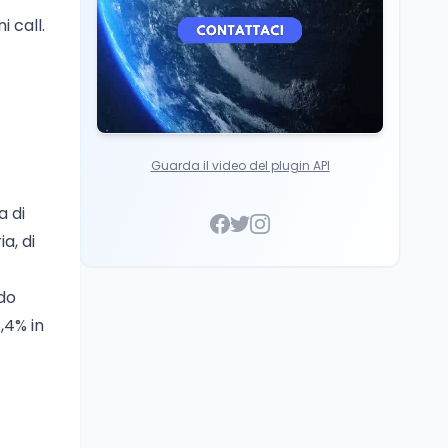
 call.
Guarda il video del plugin API
a di
a, di
ndo
,4% in