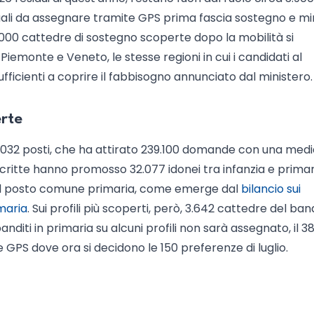
ali da assegnare tramite GPS prima fascia sostegno e mini
11.000 cattedre di sostegno scoperte dopo la mobilità si
iemonte e Veneto, le stesse regioni in cui i candidati al
ufficienti a coprire il fabbisogno annunciato dal ministero.
erte
.032 posti, che ha attirato 239.100 domande con una medi
critte hanno promosso 32.077 idonei tra infanzia e primari
 sul posto comune primaria, come emerge dal
bilancio sui
maria
. Sui profili più scoperti, però, 3.642 cattedre del ba
diti in primaria su alcuni profili non sarà assegnato, il 38
e GPS dove ora si decidono le 150 preferenze di luglio.