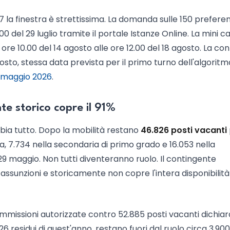
7 la finestra è strettissima. La domanda sulle 150 preferen
00 del 29 luglio tramite il portale Istanze Online. La mini ca
e ore 10.00 del 14 agosto alle ore 12.00 del 18 agosto. La c
osto, stessa data prevista per il primo turno dell'algoritm
6 maggio 2026
.
te storico copre il 91%
mbia tutto. Dopo la mobilità restano
46.826 posti vacanti
ia, 7.734 nella secondaria di primo grado e 16.053 nella
29 maggio. Non tutti diventeranno ruolo. Il contingente
 assunzioni e storicamente non copre l'intera disponibilità
missioni autorizzate contro 52.885 posti vacanti dichiarat
6 residui di quest'anno, restano fuori dal ruolo circa 3.900