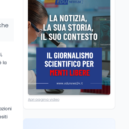
Posizioni economiche
ATA: la matematica
degli arretrati fino a
4.150 euro
rche
Cultura
6 ago
Spesa culturale in
Lombardia da record,
ma la voragine Nord-
i,
Sud triplica
è la
Cultura
6 ago
Francesco Guccini si è
spento a Pàvana: addio
al Maestrone
Ricerca
6 ago
Apri pagina video
Un secolo di Warburg: il
farmaco anti-tumore
azioni
che accende la glicolisi
siti
Ricerca
6 ago