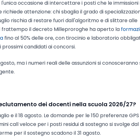
a l'unica occasione di intercettare i posti che le immissioni 
 richiede attenzione: chi sbaglia il grado di specializzazio
lio rischia di restare fuori dall'algoritmo e di slittare alle
Nel frattempo il decreto Milleproroghe ha aperto la
formaz
ca
fino al 50% delle ore, con tirocinio e laboratorio obbligat
 prossimi candidati ai concorsi.
agosto, ma i numeri reali delle assunzioni si conosceranno 
ngente.
l reclutamento dei docenti nella scuola 2026/27?
luglio e il 18 agosto. Le domande per le 150 preferenze GPS
ni call veloce per i posti residui di sostegno si svolge dal 
ferme per il sostegno scadono il 31 agosto.