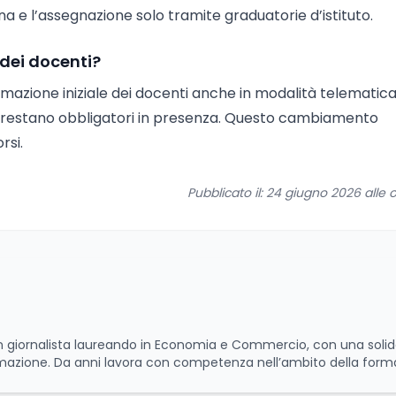
a e l’assegnazione solo tramite graduatorie d’istituto.
 dei docenti?
rmazione iniziale dei docenti anche in modalità telematica
io restano obbligatori in presenza. Questo cambiamento
rsi.
Pubblicato il: 24 giugno 2026 alle o
 un giornalista laureando in Economia e Commercio, con una soli
rmazione. Da anni lavora con competenza nell’ambito della form
scenza approfondita delle politiche attive del lavoro e delle di