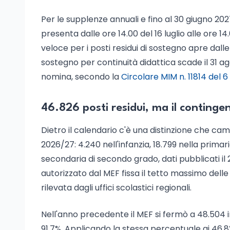
Per le supplenze annuali e fino al 30 giugno 202
presenta dalle ore 14.00 del 16 luglio alle ore 14.
veloce per i posti residui di sostegno apre dall
sostegno per continuità didattica scade il 31 ag
nomina, secondo la
Circolare MIM n. 11814 del 
46.826 posti residui, ma il contingen
Dietro il calendario c'è una distinzione che ca
2026/27: 4.240 nell'infanzia, 18.799 nella primar
secondaria di secondo grado, dati pubblicati il 
autorizzato dal MEF fissa il tetto massimo delle
rilevata dagli uffici scolastici regionali.
Nell'anno precedente il MEF si fermò a 48.504 im
91,7%. Applicando la stessa percentuale ai 46.82