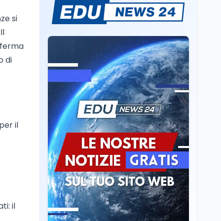
Il rivelatore che 'vede' i
ze si
reattori spenti
attraverso 400 metri di
ll
roccia
onferma
Scuola
6 ago
o di
Posizioni economiche
ATA: la matematica
degli arretrati fino a
4.150 euro
Cultura
6 ago
Spesa culturale in
per il
Lombardia da record,
ma la voragine Nord-
Sud triplica
Cultura
6 ago
Francesco Guccini si è
spento a Pàvana: addio
al Maestrone
i: il