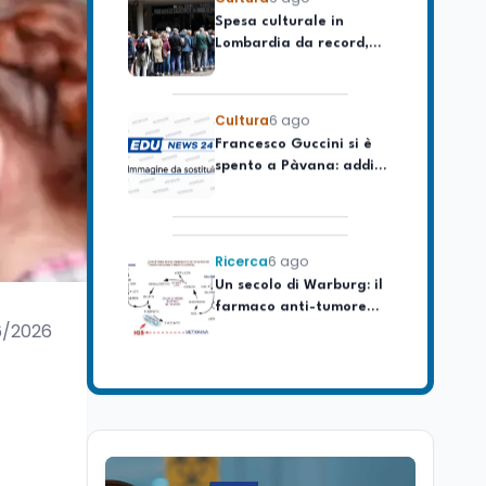
Lombardia da record,
ma la voragine Nord-
Sud triplica
Cultura
6 ago
Francesco Guccini si è
spento a Pàvana: addio
al Maestrone
Ricerca
6 ago
Un secolo di Warburg: il
farmaco anti-tumore
che accende la glicolisi
6/2026
Ricerca
6 ago
Il rivelatore che 'vede' i
reattori spenti
attraverso 400 metri di
roccia
Scuola
6 ago