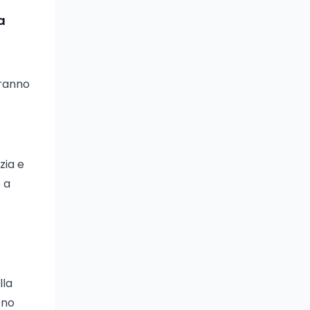
a
rranno
zia e
 a
lla
ono