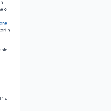
in
ne o
ione
ori in
solo
14 al