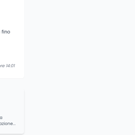
 fino
re 14:01
da
azione
namiche