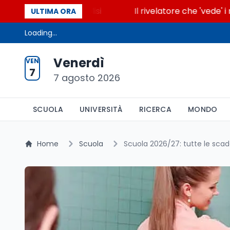
cende la glicolisi
Il rivelatore che 'vede' i reatto
ULTIMA ORA
Loading...
Venerdì
VEN
7
7 agosto 2026
SCUOLA
UNIVERSITÀ
RICERCA
MONDO
Home
Scuola