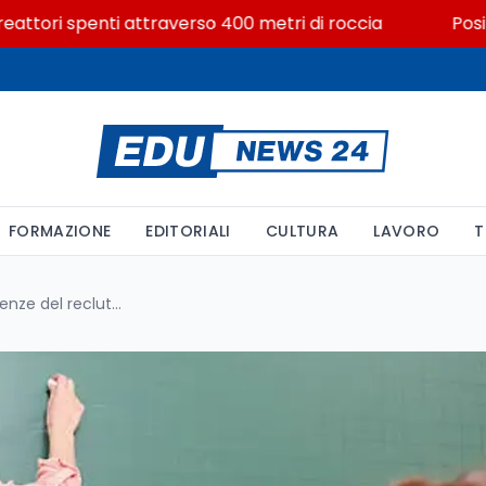
ri spenti attraverso 400 metri di roccia
Posizioni e
FORMAZIONE
EDITORIALI
CULTURA
LAVORO
T
Scuola 2026/27: tutte le scadenze del reclutamento docenti