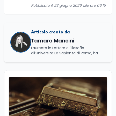
Pubblicato il: 23 giugno 2026 alle ore 06:15
Articolo creato da
Tamara Mancini
Laureata in Lettere e Filosofia
all’Università La Sapienza di Roma, ha
conseguito una laurea triennale in Storia
e Relazioni Internazionali e una laurea
magistrale in Islamistica e Mediazione
Interculturale. È autrice, copywriter ed
editor. La formazione umanistica ha
contribuito a sviluppare il suo interesse
per la scrittura, l’analisi dei testi e la
divulgazione, competenze che oggi
applica nel lavoro giornalistico e nella
produzione di contenuti. Il suo percorso
di studi si è concentrato sulle dinamiche
culturali, sui processi migratori e sul