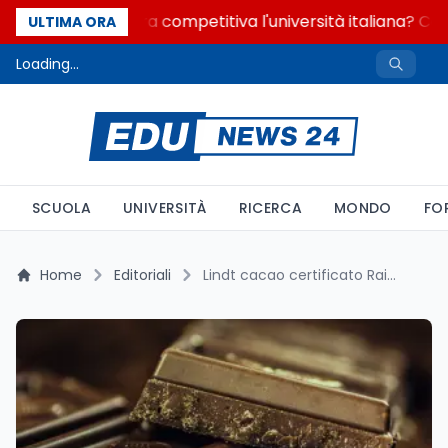
Quanto è ancora competitiva l'università italiana? Cosa
ULTIMA ORA
Loading...
SCUOLA
UNIVERSITÀ
RICERCA
MONDO
FO
Home
Editoriali
Lindt cacao certificato Rainforest Alliance: cos'è, come funziona e cosa garantisce