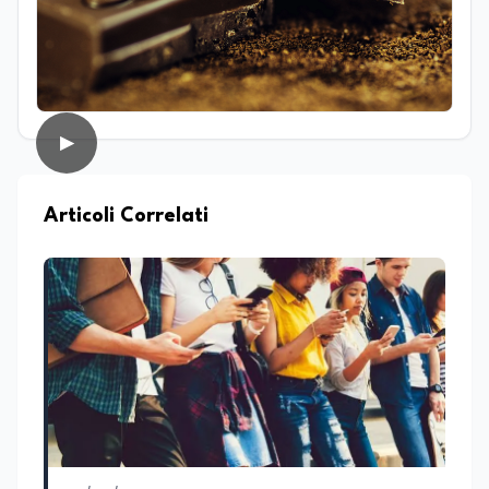
dialogo tra società e religioni, con
particolare attenzione alla
comunicazione e alla mediazione. Da
circa dieci anni lavora nel campo della
scrittura professionale e dell’editoria
digitale. Scrive su giornali e testate
▶
online occupandosi di informazione e
approfondimento. Ha collaborato anche
con realtà radiofoniche come speaker,
occupandosi inoltre della produzione di
Articoli Correlati
contenuti per la programmazione. Nel
tempo ha realizzato articoli e contenuti
divulgativi destinati al web, collaborando
con progetti editoriali e diverse realtà.
Parallelamente si occupa di editing e
revisione testi, affiancando redazioni e
autori nella costruzione di contenuti
solidi dal punto di vista editoriale. È
autrice di un libro e appassionata di
editoria, storia e divulgazione. Su
EduNews24.it scrive articoli dedicati ad
istruzione, formazione, cultura e