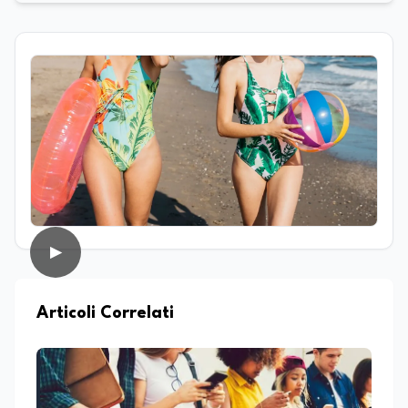
solida specializzazione nella gestione di
processi culturali e innovazione digitale.
Laureata in Progettazione e gestione di
eventi e imprese culturali a Firenze, ha
proseguito il suo percorso accademico a
Roma, presso l’Università La Sapienza,
dove ha conseguito la laurea magistrale
in Editoria e Giornalismo, focalizzandosi
sull'analisi del panorama informativo
contemporaneo e sul giornalismo
d’inchiesta. Attualmente redattrice
presso Edunews24, dove sviluppa
contenuti focalizzati su istruzione,
formazione, ricerca e nuove tecnologie.
▶
Nella sua attività professionale, coniuga il
rigore dell'approfondimento giornalistico
con le più avanzate strategie di analisi
Articoli Correlati
SEO e dinamiche del web, con l'obiettivo
di rendere la divulgazione scientifica e
culturale uno strumento accessibile per
lo sviluppo dello spirito critico. Nel corso
della sua carriera ha maturato