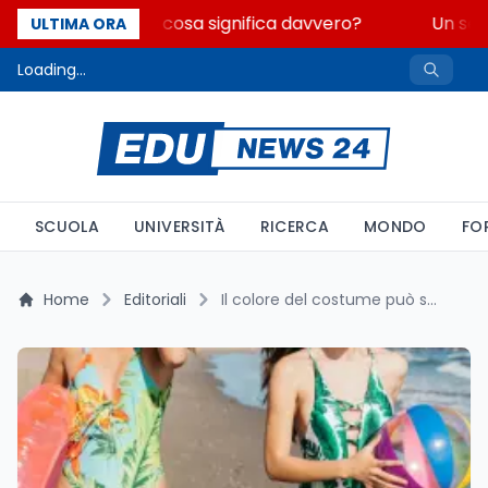
Fondo perduto: cosa significa davvero?
Un seco
ULTIMA ORA
Loading...
SCUOLA
UNIVERSITÀ
RICERCA
MONDO
FO
Home
Editoriali
Il colore del costume può salvare la vita: colori promossi e bocciati per la sicurezza dei bambini