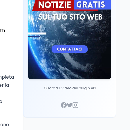
Ricerca
6 ago
Un secolo di Warburg: il
farmaco anti-tumore
che accende la glicolisi
tti
mpleta
r la
Guarda il video del plugin API
no
lano