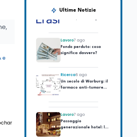
Erasmus+ verso 40
miliardi, in Italia pesa il
Ultime Notizie
piano da 420 milioni
ne,
Lavoro
7 ago
Fondo perduto: cosa
significa davvero?
A e
Ricerca
6 ago
Un secolo di Warburg: il
farmaco anti-tumore
che accende la glicolisi
Lavoro
7 ago
Passaggio
generazionale hotel: la
iochar
rivalutazione dei beni
contro la cessione