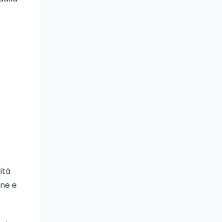
ità
one e