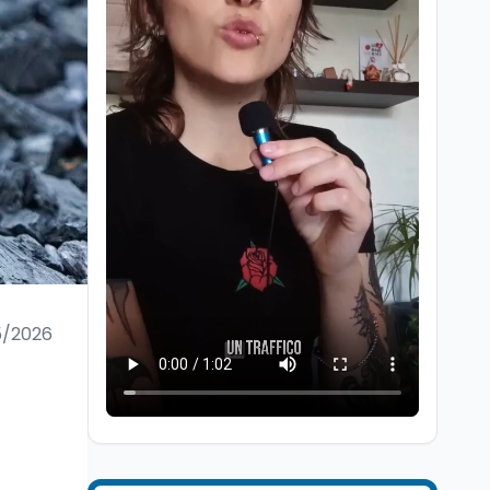
Lavoro
7 ago
Passaggio
generazionale hotel: la
rivalutazione dei beni
contro la cessione
5/2026
Lavoro
7 ago
Chiusura ex Ilva, 3.803 in
cassa e 250 milioni
pubblici bruciati
Scuola
7 ago