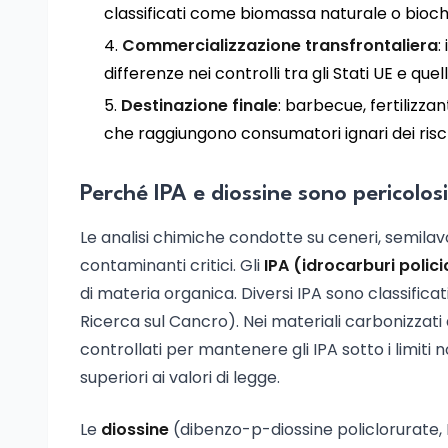
classificati come biomassa naturale o bioch
Commercializzazione transfrontaliera
:
differenze nei controlli tra gli Stati UE e quel
Destinazione finale
: barbecue, fertilizza
che raggiungono consumatori ignari dei risch
Perché IPA e diossine sono pericolosi
Le analisi chimiche condotte su ceneri, semilavo
contaminanti critici. Gli
IPA (idrocarburi polici
di materia organica. Diversi IPA sono classific
Ricerca sul Cancro). Nei materiali carbonizzat
controllati per mantenere gli IPA sotto i limiti
superiori ai valori di legge.
Le
diossine
(dibenzo-p-diossine policlorurate,