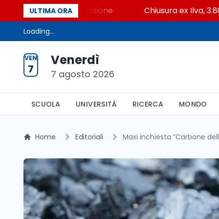
eni contro la cessione
Chiusura ex Ilva, 3.803 in ca
ULTIMA ORA
Loading...
Venerdì
VEN
7
7 agosto 2026
SCUOLA
UNIVERSITÀ
RICERCA
MONDO
Home
Editoriali