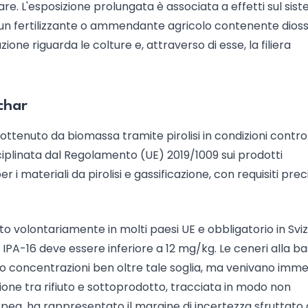
are. L'esposizione prolungata è associata a effetti sul sis
 un fertilizzante o ammendante agricolo contenente dioss
azione riguarda le colture e, attraverso di esse, la filiera
char
ottenuto da biomassa tramite pirolisi in condizioni control
sciplinata dal Regolamento (UE) 2019/1009 sui prodotti
 i materiali da pirolisi e gassificazione, con requisiti preci
o volontariamente in molti paesi UE e obbligatorio in Sviz
di IPA-16 deve essere inferiore a 12 mg/kg. Le ceneri alla b
no concentrazioni ben oltre tale soglia, ma venivano imm
ione tra rifiuto e sottoprodotto, tracciata in modo non
opea, ha rappresentato il margine di incertezza sfruttato 