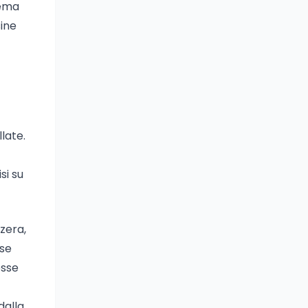
tema
ine
late.
si su
zera,
ase
esse
dalla