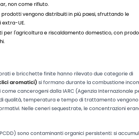
ar, non come rifiuto.
 i prodotti vengono distribuiti in più paesi, sfruttando le
li extra-UE.
nti per l'agricoltura e riscaldamento domestico, con prodo
i.
rati e bricchette finite hanno rilevato due categorie di
clici aromatici)
si formano durante la combustione inco
ati come cancerogeni dalla IARC (Agenzia Internazionale pe
i di qualità, temperatura e tempo di trattamento vengono
 normativi. Nelle ceneri sequestrate, le concentrazioni era
 PCDD) sono contaminanti organici persistenti: si accumu