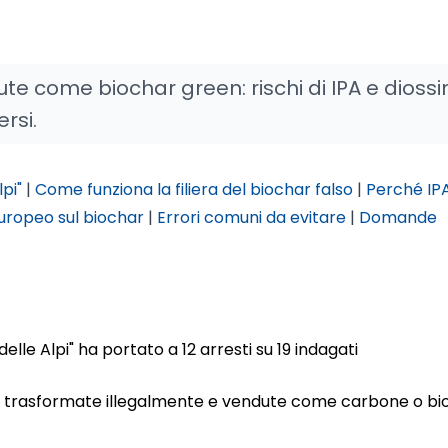
ute come biochar green: rischi di IPA e diossi
rsi.
pi"
|
Come funziona la filiera del biochar falso
|
Perché IP
uropeo sul biochar
|
Errori comuni da evitare
|
Domande
lle Alpi" ha portato a 12 arresti su 19 indagati
zione trasformate illegalmente e vendute come carbone o b