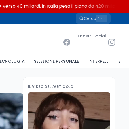
miliardi, in Italia pesa il piano da 420 milioni
Cerca
K
Ctrl
I nostri Social
ECNOLOGIA
SELEZIONE PERSONALE
INTERPELLI
BAND
IL VIDEO DELL’ARTICOLO