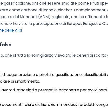
i e gassificazione, anziché essere smaltite come rifiuti speci
zate come carbone di legna o biochar. I campionamenti 
Dogane e dei Monopoli (ADM) regionale, che ha affiancato l
zionale ha visto la partecipazione di Europol, Eurojust e OL
 delle Alpi
falso
 che sfrutta la somiglianza visiva tra le ceneri di scarto e
ti di cogenerazione a pirolisi e gassificazione, classificabil
egolare di smaltimento.
 lavorati, miscelati o pressati in bricchette per avvicinarsi
o documenti falsi o dichiarazioni mendaci, i prodotti veng