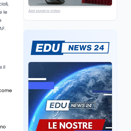
ali,
Lavoro
7 ago
Passaggio
Apri pagina video
e le
generazionale hotel: la
e
rivalutazione dei beni
AF.
contro la cessione
Lavoro
7 ago
Chiusura ex Ilva, 3.803 in
cassa e 250 milioni
pubblici bruciati
 il
Scuola
7 ago
Erasmus+ verso 40
miliardi, in Italia pesa il
piano da 420 milioni
i come
Lavoro
7 ago
Fondo perduto: cosa
significa davvero?
ono