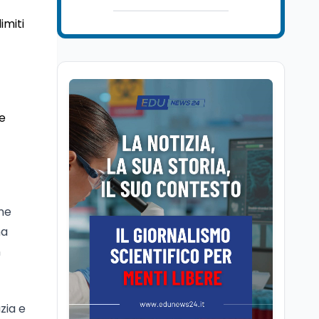
Lavoro
7 ago
imiti
Chiusura ex Ilva, 3.803 in
cassa e 250 milioni
pubblici bruciati
Scuola
7 ago
Erasmus+ verso 40
 e
miliardi, in Italia pesa il
piano da 420 milioni
Lavoro
7 ago
Fondo perduto: cosa
significa davvero?
one
ha
Ricerca
6 ago
n
Un secolo di Warburg: il
farmaco anti-tumore
che accende la glicolisi
zia e