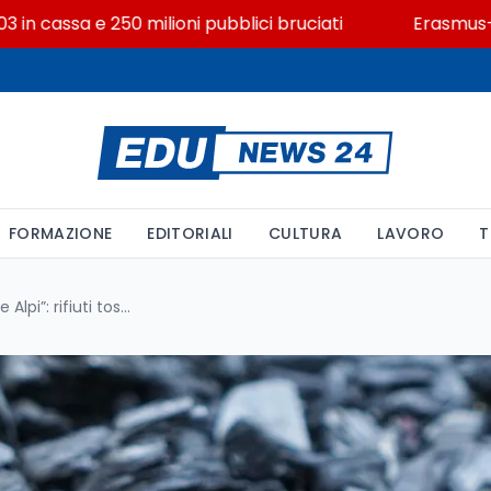
ssa e 250 milioni pubblici bruciati
Erasmus+ verso 40 
FORMAZIONE
EDITORIALI
CULTURA
LAVORO
T
Maxi inchiesta “Carbone delle Alpi”: rifiuti tossici venduti come prodotti green