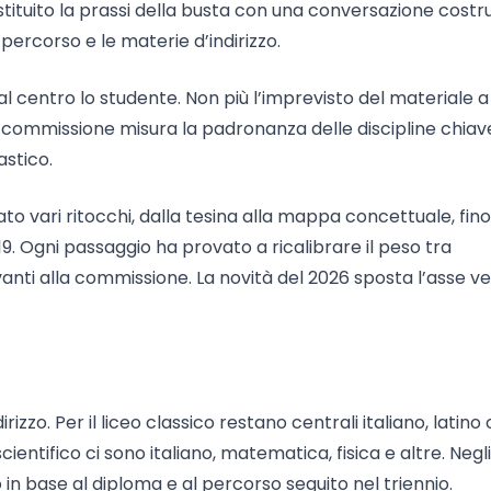
stituito la prassi della busta con una conversazione costru
percorso e le materie d’indirizzo.
al centro lo studente. Non più l’imprevisto del materiale a
a commissione misura la padronanza delle discipline chiave
astico.
sato vari ritocchi, dalla tesina alla mappa concettuale, fino
9. Ogni passaggio ha provato a ricalibrare il peso tra
anti alla commissione. La novità del 2026 sposta l’asse v
izzo. Per il liceo classico restano centrali italiano, latino 
ientifico ci sono italiano, matematica, fisica e altre. Negli
no in base al diploma e al percorso seguito nel triennio.