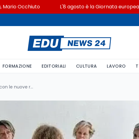
o Occhiuto
L'8 agosto è la Giornata europea in memor
FORMAZIONE
EDITORIALI
CULTURA
LAVORO
T
Maturità: al via gli esami orali con le nuove regole. Cosa cambia tra materie fisse, voto in condotta e il rischio bocciatura per chi fa scena muta