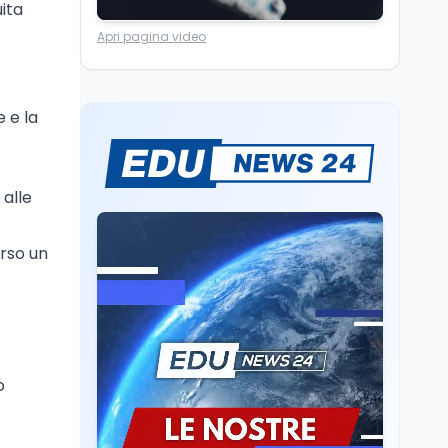
ita
Lavoro
8 ago
Apri pagina video
Riforma del calcio, si
insedia il comitato
ristretto al Senato. La
soddisfazione del
 e la
senatore di Forza Italia,
Mondo
8 ago
Mario Occhiuto
L'8 agosto è la Giornata
europea in memoria
delle vittime del lavoro.
 alle
Istituita dal Parlamento
di Strasburgo in ricordo
Università
8 ago
erso un
dei minatori morti a
Università statali, il
Marcinelle nel 1956
Fondo ordinario 2026
sale a 9,415 miliardi, c'è
la firma della ministra
Bernini sul decreto
Tecnologia
8 ago
Il cloaking selettivo di
o
Time: ads invisibili solo
per i chatbot AI