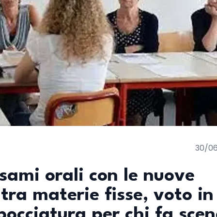
30/0
esami orali con le nuove
tra materie fisse, voto in
 bocciatura per chi fa sce