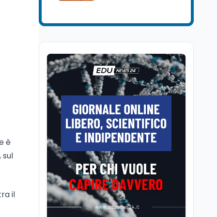
senatore di Forza Italia,
Mondo
8 ago
Mario Occhiuto
L'8 agosto è la Giornata
europea in memoria
delle vittime del lavoro.
Istituita dal Parlamento
di Strasburgo in ricordo
Università
8 ago
dei minatori morti a
Università statali, il
Marcinelle nel 1956
Fondo ordinario 2026
sale a 9,415 miliardi, c'è
la firma della ministra
Bernini sul decreto
Tecnologia
8 ago
Il cloaking selettivo di
Time: ads invisibili solo
e è
per i chatbot AI
 sul
Mondo
8 ago
A Nonthaburi il killer
14enne era bullizzato: la
ra il
CZ-75 era del nonno