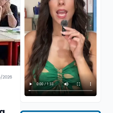
Lavoro
8 ago
Riforma del calcio, si
insedia il comitato
ristretto al Senato. La
soddisfazione del
6/2026
senatore di Forza Italia,
Mondo
8 ago
Mario Occhiuto
L'8 agosto è la Giornata
europea in memoria
delle vittime del lavoro.
Istituita dal Parlamento
di Strasburgo in ricordo
na
Università
8 ago