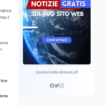
Mondo
8 ago
dirizzi
A Nonthaburi il killer
14enne era bullizzato: la
ne, il
CZ-75 era del nonno
erire
i
Guarda il video del plugin API
tire
sione