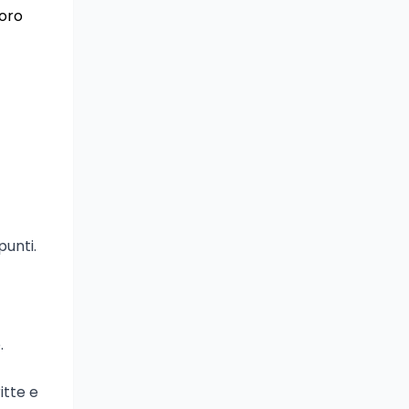
voro
punti.
.
itte e