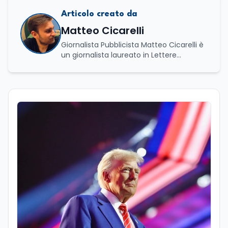
Articolo creato da
Matteo Cicarelli
Giornalista Pubblicista Matteo Cicarelli è
un giornalista laureato in Lettere
Moderne e specializzato in Editoria e
Scrittura. Durante il suo percorso
accademico ha approfondito lo studio
della linguistica, della letteratura e della
comunicazione, sviluppando un forte
interesse per il mondo del giornalismo.
Infatti, ha dedicato le sue tesi a due
ambiti distinti ma complementari: da un
lato l’analisi della lingua e della cultura
indoeuropea, dall’altro lo studio della
narrazione giornalistica, con un
particolare approfondimento sul
giornalismo enogastronomico. Da
sempre affascinato dal mondo della
comunicazione e del racconto, nel corso
della sua carriera ha lavorato anche