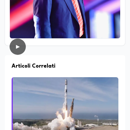
come addetto stampa e ha collaborato
con diverse testate online che si
occupano di cultura, cronaca, società,
sport ed enogastronomia. Su
EduNews24.it scrive articoli e realizza
contenuti video dedicati ai temi della
scuola, della formazione, della cultura e
dei cambiamenti sociali, cercando di
▶
mantenere uno stile chiaro, divulgativo,
accessibile e attento alla veridicità. Tra
le sue passioni ci sono lo sport, la cucina,
la lettura e la stand up comedy: un
Articoli Correlati
interesse che lo porta anche a
cimentarsi nella scrittura di testi comici.