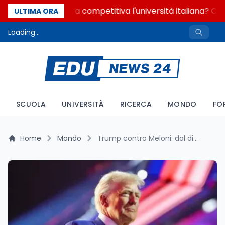
Quanto è ancora competitiva l'università italiana? Cosa
ULTIMA ORA
Loading...
SCUOLA
UNIVERSITÀ
RICERCA
MONDO
FO
Home
Mondo
Trump contro Meloni: dal dito puntato al silenzio, le tappe dello strappo