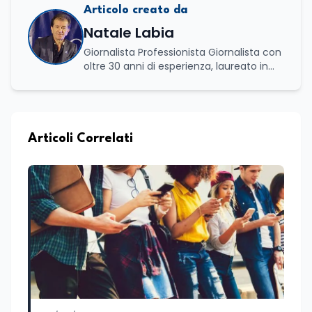
Articolo creato da
Natale Labia
Giornalista Professionista Giornalista con
oltre 30 anni di esperienza, laureato in
scienze politiche e relazioni internazionali
all’Università La Sapienza di Roma,
collaboro a contratto con L’Edicola e Il
Mattino di Puglia e Basilicata dove mi
occupo di politica e di economia. Per
Articoli Correlati
Edunews24 curo l’informazione politica
relativa ai temi dell’Istruzione. In
particolare, scrivendo delle attività
istituzionali con un focus sia sulle
iniziative e sui programmi dei Ministeri
dell’Istruzione e del Merito, dell’Università
e della Ricerca e della Cultura che su
quelle delle commissioni parlamentari
della Camera dei deputati e del Senato
della Repubblica. Inoltre, sono
amministratore unico di Italialab srl con
cui curo uffici stampa pubblici e privati e