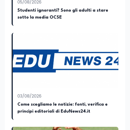
05/08/2026
sviluppo programmi di valorizzazione
culturale e di promozione territoriale. In
Studenti ignoranti? Sono gli adulti a stare
passato ho collaborato con testate
sotto la media OCSE
nazionali e regionali, in particolare
pugliesi, e ho scritto i volumi Il sindaco di
Tutti, edito da Il Castello editore e Dal
Rosso al Nero. Ho partecipato al volume
collettivo edito dalla Fondazione
Tatarella e da Giubilei Regnani editore sui
trent’anni dalla fondazione di Alleanza
nazionale. Per tre legislature sono stato
collaboratore parlamentare
occupandomi di legge di bilancio e di
politiche agroalimentari con particolare
riferimento all’export del Made in Italy e
al contrasto dell’Italian sounding,
collaborando con le Camera di
03/08/2026
commercio italiane all’estero.
Come scegliamo le notizie: fonti, verifica e
Appassionato di storia, di sociologia e di
principi editoriali di EduNews24.it
costume, spesso racconto all’interno
delle collaborazioni giornalistiche i
cambiamenti della società italiana e
internazionale attraverso gli usi, le