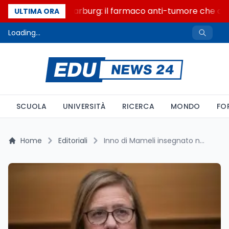
Un secolo di Warburg: il farmaco anti-tumore che accen
ULTIMA ORA
Loading...
SCUOLA
UNIVERSITÀ
RICERCA
MONDO
FO
Home
Editoriali
Inno di Mameli insegnato nelle scuole italiane: la polemica di Vannacci e la replica della sottosegretaria al Mim Frassinetti