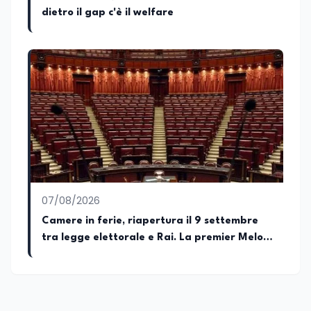
Appassionato di storia, di sociologia e di
dietro il gap c'è il welfare
costume, spesso racconto all’interno
delle collaborazioni giornalistiche i
cambiamenti della società italiana e
internazionale attraverso gli usi, le
abitudini e i protagonisti che hanno
accompagnato negli anni lo sviluppo e la
crescita sociale e culturale. Pugliese di
nascita, vivo a Roma o in un ipotetico
altrove.
07/08/2026
Camere in ferie, riapertura il 9 settembre
tra legge elettorale e Rai. La premier Meloni
attesa a Bari il 4 settembre per celebrare il
governo più longevo dell’Italia repubblicana