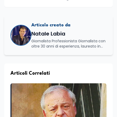
Articolo creato da
Natale Labia
Giornalista Professionista Giornalista con
oltre 30 anni di esperienza, laureato in
scienze politiche e relazioni internazionali
all’Università La Sapienza di Roma,
collaboro a contratto con L’Edicola e Il
Mattino di Puglia e Basilicata dove mi
occupo di politica e di economia. Per
Articoli Correlati
Edunews24 curo l’informazione politica
relativa ai temi dell’Istruzione. In
particolare, scrivendo delle attività
istituzionali con un focus sia sulle
iniziative e sui programmi dei Ministeri
dell’Istruzione e del Merito, dell’Università
e della Ricerca e della Cultura che su
quelle delle commissioni parlamentari