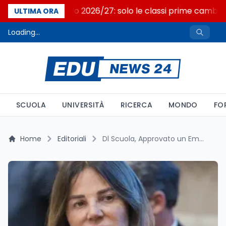
Nuovo curricolo 2026/27: solo le classi prime cambi
ULTIMA ORA
Loading...
SCUOLA
UNIVERSITÀ
RICERCA
MONDO
FO
Home
Editoriali
Dl Scuola, Approvato un Emendamento per Stabilizzare i Giovani Docenti