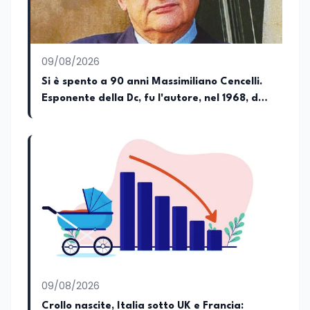
della Camera dei deputati e del Senato
della Repubblica. Inoltre, sono
amministratore unico di Italialab srl con
cui curo uffici stampa pubblici e privati e
09/08/2026
sviluppo programmi di valorizzazione
culturale e di promozione territoriale. In
Si è spento a 90 anni Massimiliano Cencelli.
passato ho collaborato con testate
Esponente della Dc, fu l'autore, nel 1968, del
nazionali e regionali, in particolare
famoso "manuale" per la spartizione delle
pugliesi, e ho scritto i volumi Il sindaco di
Tutti, edito da Il Castello editore e Dal
poltrone e del potere
Rosso al Nero. Ho partecipato al volume
collettivo edito dalla Fondazione
Tatarella e da Giubilei Regnani editore sui
trent’anni dalla fondazione di Alleanza
nazionale. Per tre legislature sono stato
collaboratore parlamentare
occupandomi di legge di bilancio e di
politiche agroalimentari con particolare
riferimento all’export del Made in Italy e
al contrasto dell’Italian sounding,
collaborando con le Camera di
09/08/2026
commercio italiane all’estero.
Crollo nascite, Italia sotto UK e Francia: