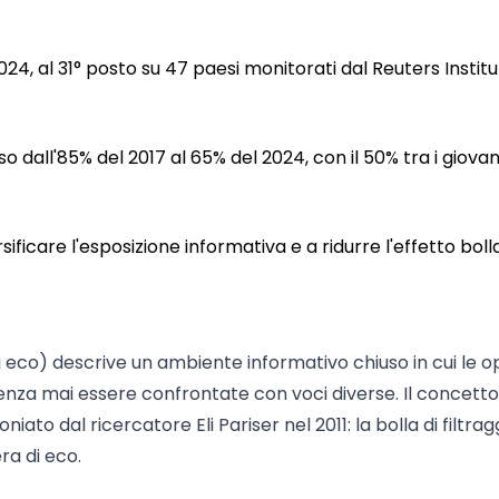
 2024, al 31° posto su 47 paesi monitorati dal Reuters Instit
o dall'85% del 2017 al 65% del 2024, con il 50% tra i giovani
ficare l'esposizione informativa e a ridurre l'effetto bolla
 eco) descrive un ambiente informativo chiuso in cui le op
 senza mai essere confrontate con voci diverse. Il concetto
coniato dal ricercatore Eli Pariser nel 2011: la bolla di filtragg
a di eco.