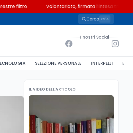
filtro
Volontariato, firmata l’intesa triennale tra 
Cerca
K
Ctrl
I nostri Social
ECNOLOGIA
SELEZIONE PERSONALE
INTERPELLI
BAND
IL VIDEO DELL’ARTICOLO