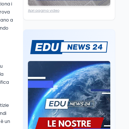
iona i
superato la Maturità in
Università
6 ago
Italia
Apri pagina video
trova
Quanto è ancora
tano a
competitiva l'università
italiana? Cosa dicono i
endo
dati 2026
Università
5 ago
Consiglio di Stato:
scorrere la graduatoria
per i 500 posti vacanti
dopo il semestre filtro
Su
Lavoro
5 ago
da
Volontariato, firmata
ifica
l’intesa triennale tra
Ministero del Lavoro e
CSVnet ETS
Scuola
5 ago
tizie
Il Ministro della Pa
ndi
Zangrillo in Parlamento:
 è un
"12 miliardi per l'edilizia
e la sicurezza delle