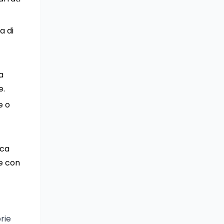
a di
a
e.
e o
ica
re con
rie