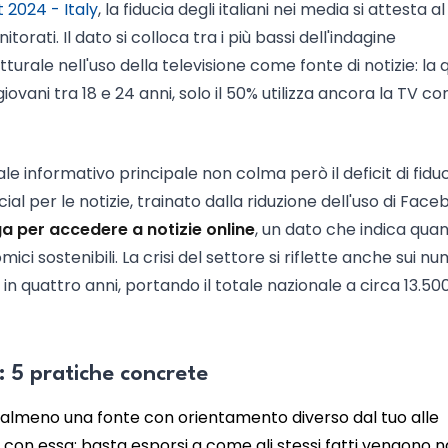
 2024 - Italy
, la fiducia degli italiani nei media si attesta a
torati. Il dato si colloca tra i più bassi dell'indagine
tturale nell'uso della televisione come fonte di notizie: la
giovani tra 18 e 24 anni, solo il 50% utilizza ancora la TV c
e informativo principale non colma però il deficit di fiduci
ial per le notizie, trainato dalla riduzione dell'uso di Fac
ga per accedere a notizie online
, un dato che indica quan
ici sostenibili. La crisi del settore si riflette anche sui nu
in quattro anni, portando il totale nazionale a circa 13.50
 5 pratiche concrete
i almeno una fonte con orientamento diverso dal tuo alle
con essa: basta esporsi a come gli stessi fatti vengono n