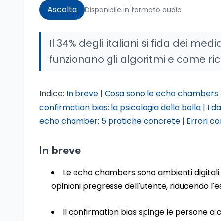
Ascolta
Disponibile in formato audio
Il 34% degli italiani si fida dei m
funzionano gli algoritmi e come ric
Indice:
In breve
|
Cosa sono le echo chambers
confirmation bias: la psicologia della bolla
|
I da
echo chamber: 5 pratiche concrete
|
Errori co
In breve
Le echo chambers sono ambienti digitali i
opinioni pregresse dell'utente, riducendo l'es
Il confirmation bias spinge le persone a