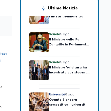
Volontariato, firmata
Ultime Notizie
l’intesa triennale tra
Ministero del Lavoro e
CSVnet ETS
Scuola
5 ago
Il Ministro della Pa
Zangrillo in Parlamento:
"12 miliardi per l'edilizia
e la sicurezza delle
 tua
scuole con risorse Pnrr"
Scuola
5 ago
i
Il Ministro Valditara ha
incontrato due studenti
palestinesi giunti da
Gaza che hanno
superato la Maturità in
e
Italia
Università
6 ago
Quanto è ancora
competitiva l'università
italiana? Cosa dicono i
,
dati 2026