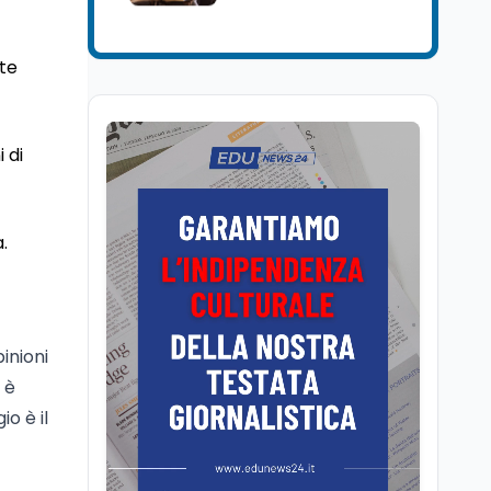
Università
5 ago
Consiglio di Stato:
ute
scorrere la graduatoria
per i 500 posti vacanti
dopo il semestre filtro
Lavoro
5 ago
 di
Volontariato, firmata
l’intesa triennale tra
Ministero del Lavoro e
CSVnet ETS
.
Scuola
5 ago
Il Ministro della Pa
Zangrillo in Parlamento:
"12 miliardi per l'edilizia
inioni
e la sicurezza delle
scuole con risorse Pnrr"
 è
Scuola
5 ago
io è il
Il Ministro Valditara ha
incontrato due studenti
palestinesi giunti da
Gaza che hanno