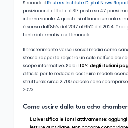
Secondo il
Reuters Institute Digital News Report
posizionando l'Italia al 31° posto su 47 paesi moni
internazionale. A questo si affianca un calo stru
è scesa dall'85% del 2017 al 65% del 2024. Tra i 
fonte informativa settimanale.
Il trasferimento verso i social media come canal
stesso rapporto registra un calo nell'uso dei soc
scopo informativo. Solo il
10% degli italiani pa
difficile per le redazioni costruire modelli econom
strutturali: circa 2.700 edicole sono scomparse 
2023.
Come uscire dalla tua echo chamber:
Diversifica le fonti attivamente
: aggiung
letture quotidiane. Non occorre concordare 