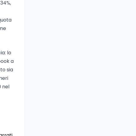
l 34%,
 quota
ome
a: lo
ebook a
to sia
meri
0 nel
arrati