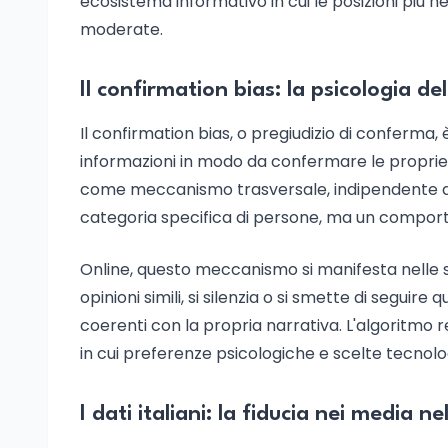
ecosistema informativo in cui le posizioni più 
moderate.
Il confirmation bias: la psicologia del
Il confirmation bias, o pregiudizio di conferma,
informazioni in modo da confermare le proprie
come meccanismo trasversale, indipendente da liv
categoria specifica di persone, ma un comporta
Online, questo meccanismo si manifesta nelle sc
opinioni simili, si silenzia o si smette di seguire
coerenti con la propria narrativa. L'algoritmo 
in cui preferenze psicologiche e scelte tecnol
I dati italiani: la fiducia nei media n