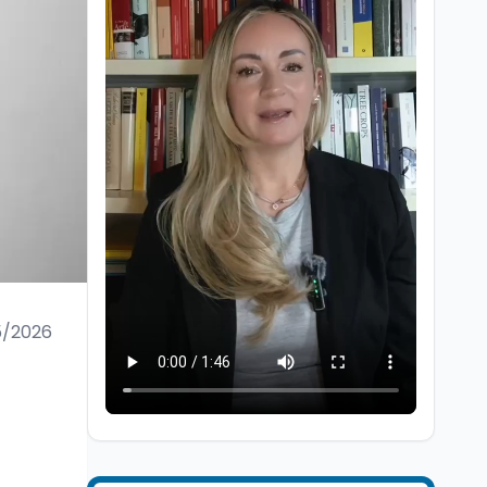
Università
6 ago
Quanto è ancora
competitiva l'università
italiana? Cosa dicono i
5/2026
dati 2026
Università
5 ago
Consiglio di Stato:
scorrere la graduatoria
per i 500 posti vacanti
dopo il semestre filtro
Lavoro
5 ago