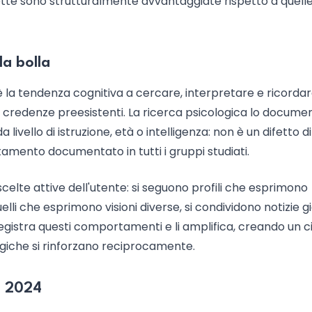
nette sono strutturalmente avvantaggiate rispetto a quell
la bolla
 è la tendenza cognitiva a cercare, interpretare e ricordar
 credenze preesistenti. La ricerca psicologica lo docume
ello di istruzione, età o intelligenza: non è un difetto d
mento documentato in tutti i gruppi studiati.
elte attive dell'utente: si seguono profili che esprimono
 quelli che esprimono visioni diverse, si condividono notizie g
registra questi comportamenti e li amplifica, creando un c
ogiche si rinforzano reciprocamente.
el 2024