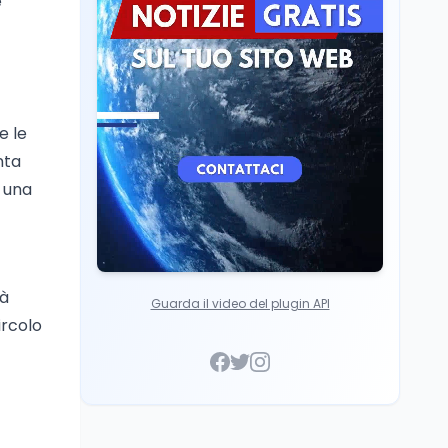
e
scuole con risorse Pnrr"
Scuola
5 ago
Il Ministro Valditara ha
incontrato due studenti
palestinesi giunti da
Gaza che hanno
e le
superato la Maturità in
Italia
nta
i una
ià
Guarda il video del plugin API
ircolo