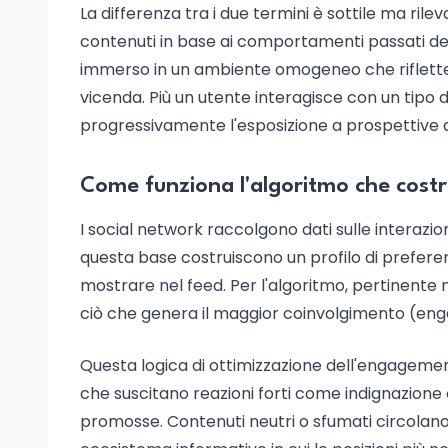
La differenza tra i due termini è sottile ma rileva
contenuti in base ai comportamenti passati dell'
immerso in un ambiente omogeneo che riflette e
vicenda. Più un utente interagisce con un tipo d
progressivamente l'esposizione a prospettive a
Come funziona l'algoritmo che costru
I social network raccolgono dati sulle interazioni 
questa base costruiscono un profilo di preferen
mostrare nel feed. Per l'algoritmo, pertinente n
ciò che genera il maggior coinvolgimento (en
Questa logica di ottimizzazione dell'engagement 
che suscitano reazioni forti come indignazione
promosse. Contenuti neutri o sfumati circola