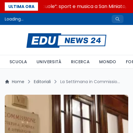
“Noi siamo le Scuole”: sport e musica a San Miniato, ST
ULTIMA ORA
Loading...
SCUOLA
UNIVERSITÀ
RICERCA
MONDO
FO
Home
Editoriali
La Settimana in Commissione Cultura e Ricerca al Senato