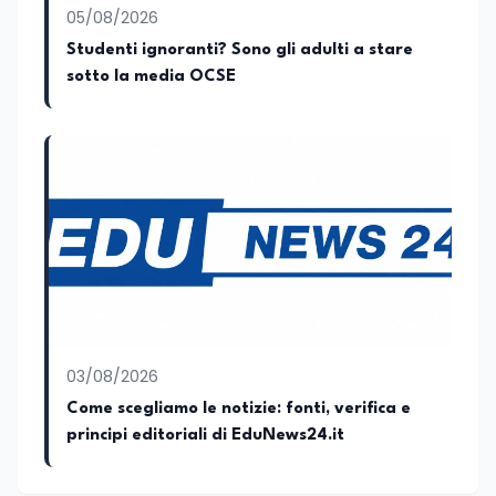
collaborando con le Camera di
05/08/2026
commercio italiane all’estero.
Studenti ignoranti? Sono gli adulti a stare
Appassionato di storia, di sociologia e di
sotto la media OCSE
costume, spesso racconto all’interno
delle collaborazioni giornalistiche i
cambiamenti della società italiana e
internazionale attraverso gli usi, le
abitudini e i protagonisti che hanno
accompagnato negli anni lo sviluppo e la
crescita sociale e culturale. Pugliese di
nascita, vivo a Roma o in un ipotetico
altrove.
03/08/2026
Come scegliamo le notizie: fonti, verifica e
principi editoriali di EduNews24.it