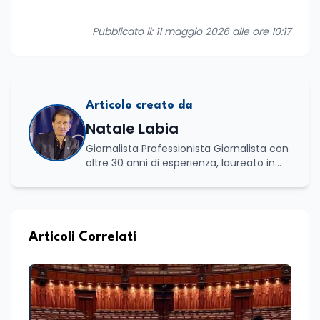
Pubblicato il: 11 maggio 2026 alle ore 10:17
Articolo creato da
Natale Labia
Giornalista Professionista Giornalista con
oltre 30 anni di esperienza, laureato in
scienze politiche e relazioni internazionali
all’Università La Sapienza di Roma,
collaboro a contratto con L’Edicola e Il
Mattino di Puglia e Basilicata dove mi
occupo di politica e di economia. Per
Articoli Correlati
Edunews24 curo l’informazione politica
relativa ai temi dell’Istruzione. In
particolare, scrivendo delle attività
istituzionali con un focus sia sulle
iniziative e sui programmi dei Ministeri