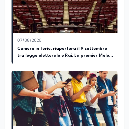
dell’Istruzione e del Merito, dell’Università
e della Ricerca e della Cultura che su
quelle delle commissioni parlamentari
della Camera dei deputati e del Senato
della Repubblica. Inoltre, sono
amministratore unico di Italialab srl con
cui curo uffici stampa pubblici e privati e
07/08/2026
sviluppo programmi di valorizzazione
culturale e di promozione territoriale. In
Camere in ferie, riapertura il 9 settembre
passato ho collaborato con testate
tra legge elettorale e Rai. La premier Meloni
nazionali e regionali, in particolare
attesa a Bari il 4 settembre per celebrare il
pugliesi, e ho scritto i volumi Il sindaco di
Tutti, edito da Il Castello editore e Dal
governo più longevo dell’Italia repubblicana
Rosso al Nero. Ho partecipato al volume
collettivo edito dalla Fondazione
Tatarella e da Giubilei Regnani editore sui
trent’anni dalla fondazione di Alleanza
nazionale. Per tre legislature sono stato
collaboratore parlamentare
occupandomi di legge di bilancio e di
politiche agroalimentari con particolare
riferimento all’export del Made in Italy e
al contrasto dell’Italian sounding,