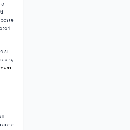
lo
i,
omposte
atari
e si
 cura,
imum
il
orare e