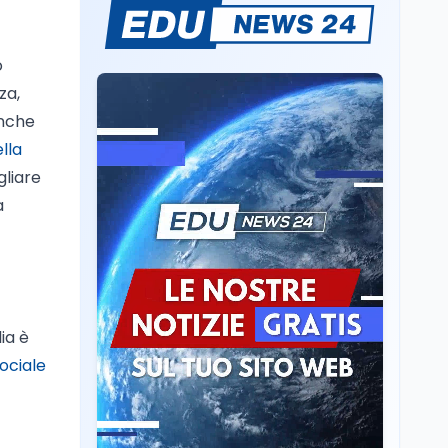
Sparatoria a Bangkok:
studente 14enne uccide
5 insegnanti e i nonni
o
za,
Editoriali
7 ago
anche
Camere in ferie,
lla
riapertura il 9
settembre tra legge
gliare
elettorale e Rai. La
a
premier Meloni attesa a
Cultura
7 ago
Bari il 4 settembre per
Ravenna, il settembre
celebrare il governo più
dantesco nel 705°
longevo dell’Italia
anniversario della morte
repubblicana
del Sommo Poeta
Cultura
7 ago
ia è
Franca Ghitti a Santa
ociale
Giulia: il quarto capitolo
dei Palcoscenici