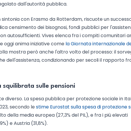
golato dall'autorità pubblica.
in sintonia con Erasmo da Rotterdam, riscuote un success
dica censimento dei bisognosi, fondi pubblici per l'assisten
non autosufficienti. Vives elenca fra i compiti comunitari 
che oggi anima iniziative come
la Giornata internazionale de
olla mostra però anche l'altro volto del processo: il sorve
che dell'assistenza, condizionando per secoli il rapporto fr
 squilibrata sulle pensioni
 diverso. La spesa pubblica per protezione sociale in Ital
 2023, secondo le
stime Eurostat sulla spesa di protezione s
lto della media europea (27,3% del PIL), e fra i più elevati
,9%) e Austria (31,8%).