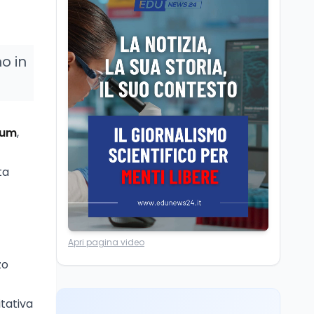
Camere in ferie,
riapertura il 9
settembre tra legge
elettorale e Rai. La
no in
premier Meloni attesa a
Cultura
7 ago
Bari il 4 settembre per
Ravenna, il settembre
celebrare il governo più
dantesco nel 705°
longevo dell’Italia
anniversario della morte
repubblicana
rum
,
del Sommo Poeta
Cultura
7 ago
Franca Ghitti a Santa
ta
Giulia: il quarto capitolo
dei Palcoscenici
Scuola
7 ago
Apri pagina video
“Noi siamo le Scuole”:
sport e musica a San
zo
Miniato, STEM a Lerici
con il progetto del Mim
itativa
Mondo
7 ago