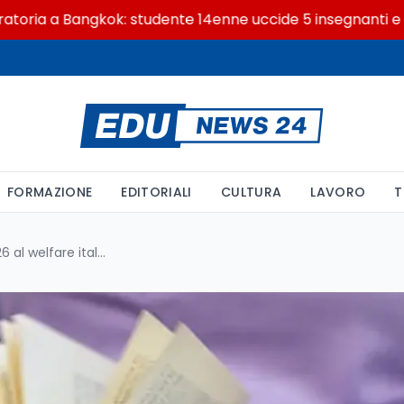
a Bangkok: studente 14enne uccide 5 insegnanti e i nonni
FORMAZIONE
EDITORIALI
CULTURA
LAVORO
T
Dal manifesto di Vives del 1526 al welfare italiano del 2024