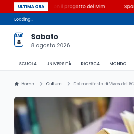
, STEM a Lerici con il progetto del Mim
Sparatoria 
ULTIMA ORA
Loading...
Sabato
SAB
8
8 agosto 2026
SCUOLA
UNIVERSITÀ
RICERCA
MONDO
Home
Cultura