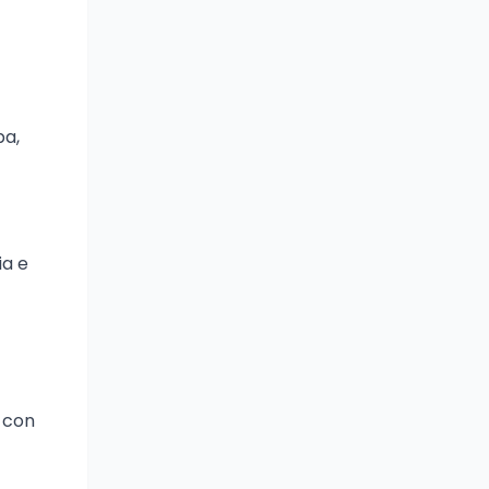
pa,
ia e
, con