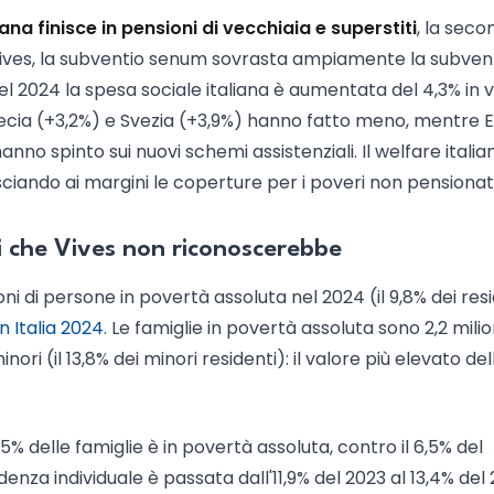
ana finisce in pensioni di vecchiaia e superstiti
, la seco
 Vives, la subventio senum sovrasta ampiamente la subven
l 2024 la spesa sociale italiana è aumentata del 4,3% in v
recia (+3,2%) e Svezia (+3,9%) hanno fatto meno, mentre 
nno spinto sui nuovi schemi assistenziali. Il welfare italia
sciando ai margini le coperture per i poveri non pensionati
eri che Vives non riconoscerebbe
ioni di persone in povertà assoluta nel 2024 (il 9,8% dei res
n Italia 2024
. Le famiglie in povertà assoluta sono 2,2 milio
minori (il 13,8% dei minori residenti): il valore più elevato del
0,5% delle famiglie è in povertà assoluta, contro il 6,5% del
idenza individuale è passata dall'11,9% del 2023 al 13,4% del