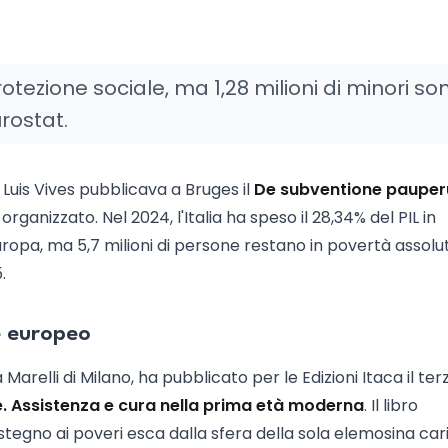
protezione sociale, ma 1,28 milioni di minori so
urostat.
 Luis Vives pubblicava a Bruges il
De subventione paupe
ganizzato. Nel 2024, l'Italia ha speso il 28,34% del PIL in
Europa, ma 5,7 milioni di persone restano in povertà assolu
.
e europeo
 Marelli di Milano, ha pubblicato per le Edizioni Itaca il ter
re. Assistenza e cura nella prima età moderna
. Il libro
stegno ai poveri esca dalla sfera della sola elemosina car