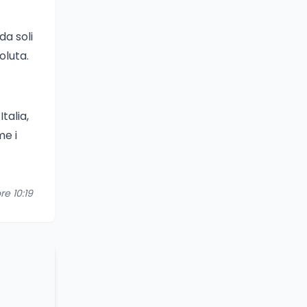
da soli
oluta.
talia,
me i
re 10:19