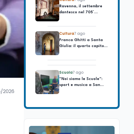
dantesco nel 705°
longevo dell’Italia
anniversario della morte
repubblicana
del Sommo Poeta
Cultura
7 ago
Franca Ghitti a Santa
Giulia: il quarto capitolo
dei Palcoscenici
Scuola
7 ago
“Noi siamo le Scuole”:
sport e musica a San
Miniato, STEM a Lerici
con il progetto del Mim
6/2026
Mondo
7 ago
Sparatoria a Bangkok:
studente 14enne uccide
5 insegnanti e i nonni
Editoriali
7 ago