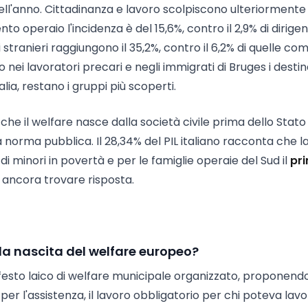
ell'anno. Cittadinanza e lavoro scolpiscono ulteriormente 
nto operaio l'incidenza è del 15,6%, contro il 2,9% di dirigent
 stranieri raggiungono il 35,2%, contro il 6,2% di quelle c
rio nei lavoratori precari e negli immigrati di Bruges i destin
lia, restano i gruppi più scoperti.
 che il welfare nasce dalla società civile prima dello Stato 
norma pubblica. Il 28,34% del PIL italiano racconta che la
 di minori in povertà e per le famiglie operaie del Sud il
pr
e ancora trovare risposta.
alla nascita del welfare europeo?
ifesto laico di welfare municipale organizzato, proponendo 
 per l'assistenza, il lavoro obbligatorio per chi poteva lav