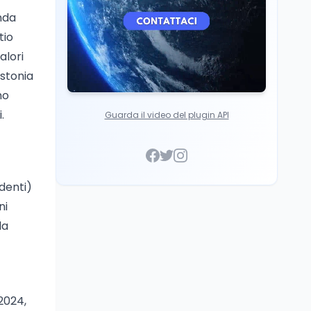
nda
tio
alori
Estonia
no
.
Guarda il video del plugin API
identi)
ni
la
 2024,