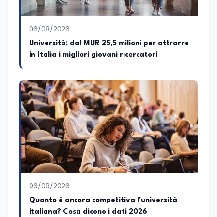
pedagogico sulle competenze
caratteriali e il framework LifeComp. Ha
tenuto interventi al Senato della
06/08/2026
Repubblica, alla Camera dei Deputati, in
Università: dal MUR 25,5 milioni per attrarre
Regione Lombardia e a Buenos Aires su
in Italia i migliori giovani ricercatori
temi che spaziano dalla pedagogia
speciale, alla telemedicina ed alla
cooperazione internazionale. Innovation
Manager certificato MISE, unisce visione
strategica e competenza tecnologica
con una vocazione per il dialogo
istituzionale e la ricerca applicata.
06/08/2026
Quanto è ancora competitiva l'università
italiana? Cosa dicono i dati 2026