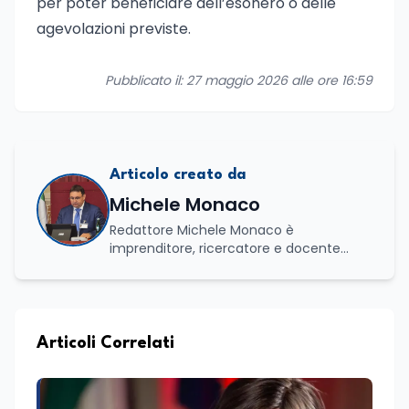
per poter beneficiare dell’esonero o delle
agevolazioni previste.
Pubblicato il: 27 maggio 2026 alle ore 16:59
Articolo creato da
Michele Monaco
Redattore Michele Monaco è
imprenditore, ricercatore e docente
universitario con oltre vent'anni di
esperienza nell'innovazione digitale, nella
formazione e nella consulenza
strategica. Laureato in Scienze Politiche
e Internazionali, è CEO di Adventus
Articoli Correlati
Consulting Jdoo (Umag, Croazia dove
risiede stabilmente) e Presidente
Nazionale di ENBAS, ente bilaterale attivo