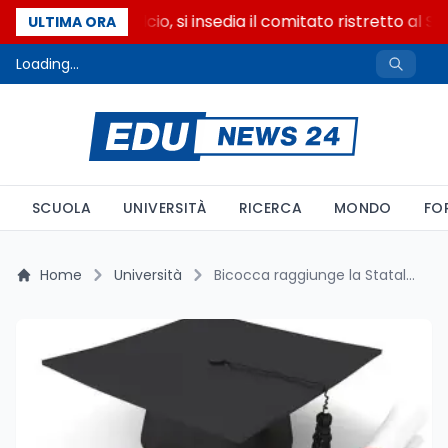
Riforma del calcio, si insedia il comitato ristretto al S
ULTIMA ORA
Loading...
SCUOLA
UNIVERSITÀ
RICERCA
MONDO
FO
Home
Università
Bicocca raggiunge la Statale a 30.000 euro ISEE, Politecnico resta a 22.000