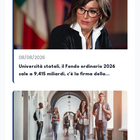
nella formazione professionale e nelle
politiche attive per il lavoro. In qualità di
Coordinatore Nazionale dei Progetti di
Ricerca presso ERSAF, guida iniziative che
coniugano intelligenza artificiale e
formazione, tra cui FindYourGoal.it,
piattaforma di orientamento scuola-
lavoro basata sul modello LifeComp,
Avatar4University.Org, sistema AI per la
08/08/2026
creazione di corsi universitari con avatar
docente, KeepYouCare.it, piattaforma di
Università statali, il Fondo ordinario 2026
telemedicina, telesoccorso e
sale a 9,415 miliardi, c'è la firma della
telerefertazione. È inoltre Delegato della
ministra Bernini sul decreto
Regione Calabria presso il Ministero degli
Esteri per la Cooperazione Internazionale
ed è membro del tavolo delle regioni,
dove coordina un progetto per la
creazione di un Hub Formativo in Tunisia.
Docente a contratto di Diritto
dell'Economia e Diritto Internazionale
presso la SSML di Lamezia Terme e
presso l'Università Telematica eCampus,
è autore di pubblicazioni in ambito