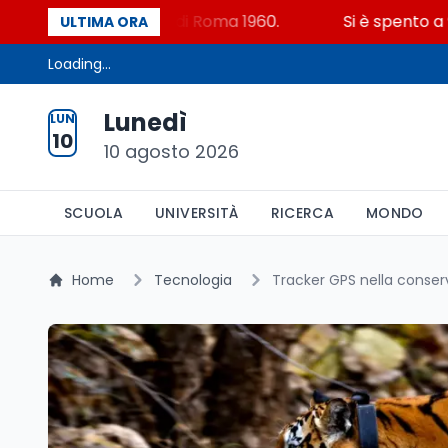
e alle olimpiadi di Roma 1960.
Si è spento a 90 anni 
ULTIMA ORA
Loading...
Lunedì
LUN
10
10 agosto 2026
SCUOLA
UNIVERSITÀ
RICERCA
MONDO
Home
Tecnologia