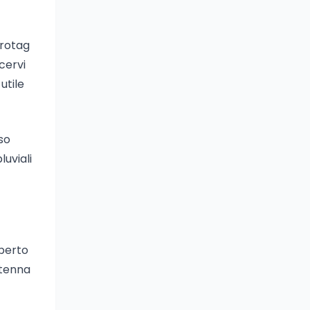
crotag
cervi
utile
so
luviali
operto
ntenna