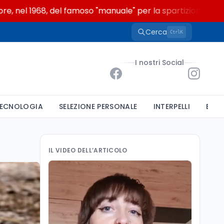
 1968, del famoso "manuale" per la spartizione delle poltr
Cerca
K
Ctrl
I nostri Social
ECNOLOGIA
SELEZIONE PERSONALE
INTERPELLI
BAND
IL VIDEO DELL’ARTICOLO