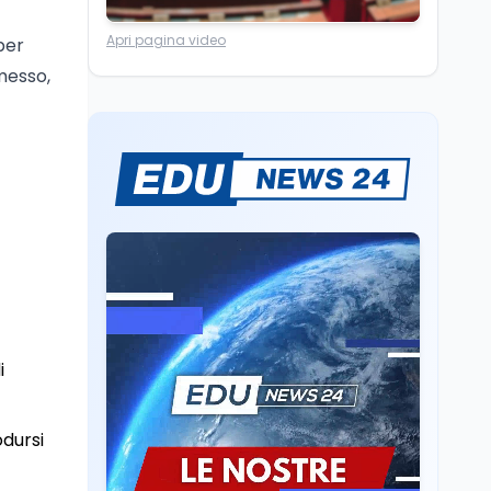
Mondo
9 ago
Apri pagina video
per
Livio Berruti, addio
all'oro olimpico dei 200
messo,
metri, eroe alle
olimpiadi di Roma 1960.
Editoriali
9 ago
Si è spento a 90 anni
Massimiliano Cencelli.
Esponente della Dc, fu
l'autore, nel 1968, del
famoso "manuale" per la
Mondo
9 ago
spartizione delle
La denuncia della
poltrone e del potere
limonata e il dato ISTAT
sul tempo online dei
ragazzi
i
Scuola
9 ago
Insegnare matematica
in Italia: quali lauree e
odursi
CFU servono per A-26 e
A-28