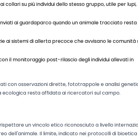
ollari su più individui dello stesso gruppo, utile per lupi,
inviati ai guardaparco quando un animale tracciato resta
e ai sistemi di allerta precoce che avvisano le comunità r
n il monitoraggio post-rilascio degli individui allevati in
ti con osservazioni dirette, fototrappole e analisi genetic
 ecologica resta affidata ai ricercatori sul campo.
spettare un vincolo etico riconosciuto a livello internazi
o dell'animale. Il limite, indicato nei protocolli di bioetica