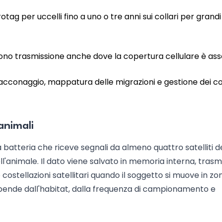
tag per uccelli fino a uno o tre anni sui collari per grandi
ttono trasmissione anche dove la copertura cellulare è ass
cconaggio, mappatura delle migrazioni e gestione dei con
animali
batteria che riceve segnali da almeno quattro satelliti d
l'animale. Il dato viene salvato in memoria interna, tras
costellazioni satellitari quando il soggetto si muove in zo
ipende dall'habitat, dalla frequenza di campionamento e