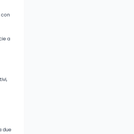
o con
cie a
ivi,
ca due