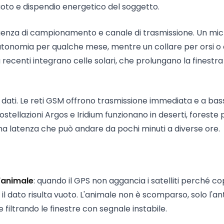
, nuoto e dispendio energetico del soggetto.
quenza di campionamento e canale di trasmissione. Un mi
tonomia per qualche mese, mentre un collare per orsi o 
ù recenti integrano celle solari, che prolungano la finestra 
i dati. Le reti GSM offrono trasmissione immediata e a bas
ellazioni Argos e Iridium funzionano in deserti, foreste p
 una latenza che può andare da pochi minuti a diverse ore.
l'animale
: quando il GPS non aggancia i satelliti perché c
 il dato risulta vuoto. L'animale non è scomparso, solo l'a
filtrando le finestre con segnale instabile.