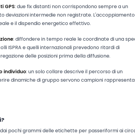
nti GPS
: due fix distanti non corrispondono sempre a un
o deviazioni intermedie non registrate. L'accoppiament
ale e il dispendio energetico effettivo.
ezione
: diffondere in tempo reale le coordinate di una spe
lli ISPRA e quelli internazionali prevedono ritardi di
gazione delle posizioni prima della diffusione.
o individuo
: un solo collare descrive il percorso di un
ferire dinamiche di gruppo servono campioni rappresentat
i?
no dai pochi grammi delle etichette per passeriformi ai cir