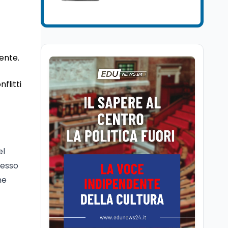
Editoriali
9 ago
Si è spento a 90 anni
Massimiliano Cencelli.
Esponente della Dc, fu
l'autore, nel 1968, del
ente.
famoso "manuale" per la
Mondo
9 ago
spartizione delle
La denuncia della
poltrone e del potere
flitti
limonata e il dato ISTAT
sul tempo online dei
ragazzi
Scuola
9 ago
Insegnare matematica
in Italia: quali lauree e
el
CFU servono per A-26 e
A-28
messo
Lavoro
9 ago
ne
Salvini vuole tassare le
banche per aumentare
le pensioni: cosa cambia