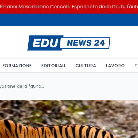
Massimiliano Cencelli. Esponente della Dc, fu l'autore, nel
FORMAZIONE
EDITORIALI
CULTURA
LAVORO
T
Tracker GPS nella conservazione della fauna: usi, peso massimo, batteria