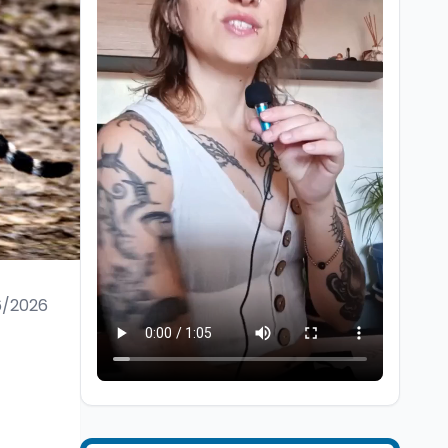
Mondo
9 ago
Livio Berruti, addio
all'oro olimpico dei 200
metri, eroe alle
olimpiadi di Roma 1960.
6/2026
Editoriali
9 ago
Si è spento a 90 anni
Massimiliano Cencelli.
Esponente della Dc, fu
l'autore, nel 1968, del
famoso "manuale" per la
Mondo
9 ago
spartizione delle