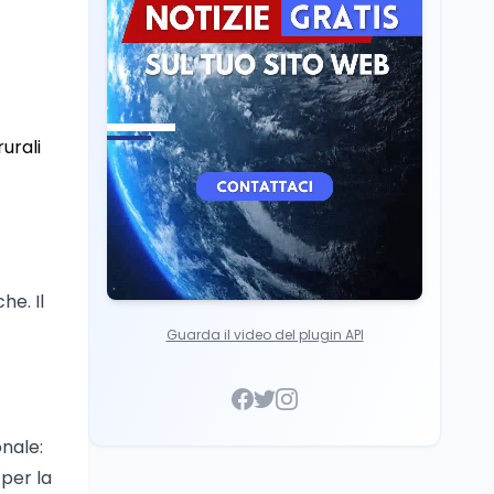
Lavoro
9 ago
Salvini vuole tassare le
banche per aumentare
le pensioni: cosa cambia
urali
he. Il
Guarda il video del plugin API
onale:
 per la