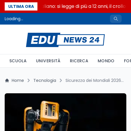
Il paradosso italiano: si legge di più a 12 anni, il crollo
ULTIMA ORA
Loading...
SCUOLA
UNIVERSITÀ
RICERCA
MONDO
FO
Home
Tecnologia
Sicurezza dei Mondiali 2026: 8,4 milioni a partita tra robot e droni