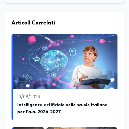
maturata nel settore della formazione.
Da anni lavora con competenza
nell’ambito della formazione
professionale, distinguendosi per una
Articoli Correlati
conoscenza approfondita delle politiche
attive del lavoro e delle dinamiche che
legano istruzione, occupazione e
sviluppo delle competenze. Alla
preparazione economica e professionale
affianca una grande passione per la
lettura e per il giornalismo, che ne
arricchiscono il profilo umano e
culturale. Spazia con disinvoltura tra
diverse tematiche, offrendo sempre il
proprio punto di vista con equilibrio,
sensibilità e spirito critico.
10/08/2026
Intelligenza artificiale nelle scuole italiane
per l'a.a. 2026-2027