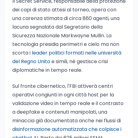
Il Secret Service, responsabile della protezione
dei capi di stato attesi al torneo, opera con
una carenza stimata di circa 860 agenti, una
lacuna segnalata dal Segretario della
Sicurezza Nazionale Markwayne Mullin. La
tecnologia presidia perimetri e cielo ma non
scorta i
leader politici formati nelle università
del Regno Unito
e simili, né gestisce crisi
diplomatiche in tempo reale.
Sul fronte cibernetico, l'FBI attiverà centri
operativi congiunti in ogni città host per la
validazione video in tempo reale e il contrasto
a deepfake e contenuti manipolati, una
minaccia già documentata anche nei flussi di
disinformazione automatizzata che colpisce i
chatbot AI
. Parte dei 625 milioni FEMA