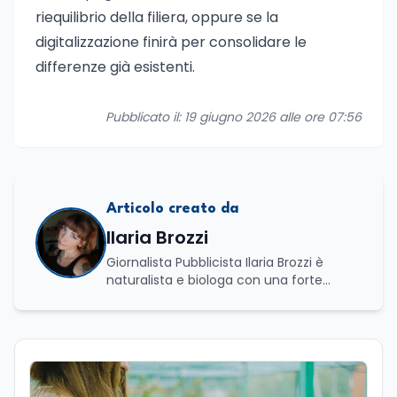
riequilibrio della filiera, oppure se la
digitalizzazione finirà per consolidare le
differenze già esistenti.
Pubblicato il: 19 giugno 2026 alle ore 07:56
Articolo creato da
Ilaria Brozzi
Giornalista Pubblicista Ilaria Brozzi è
naturalista e biologa con una forte
passione per la divulgazione scientifica.
Laureata in Scienze Naturali e in
Genetica e Biologia Molecolare, nel corso
del suo percorso accademico e
professionale ha approfondito lo studio
dei processi biologici e degli equilibri che