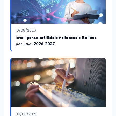
accessibile. Su edunews24.it si occupa di
scuola e università, con un focus sui
temi della tecnologia, della ricerca e
dell’innovazione scientifica,
promuovendo una divulgazione chiara,
accessibile e basata su fonti scientifiche
10/08/2026
affidabili. Tra le sue principali passioni
figurano lo sport e la musica, che
Intelligenza artificiale nelle scuole italiane
rappresentano per lei importanti
per l'a.a. 2026-2027
strumenti di equilibrio, disciplina ed
energia.
08/08/2026