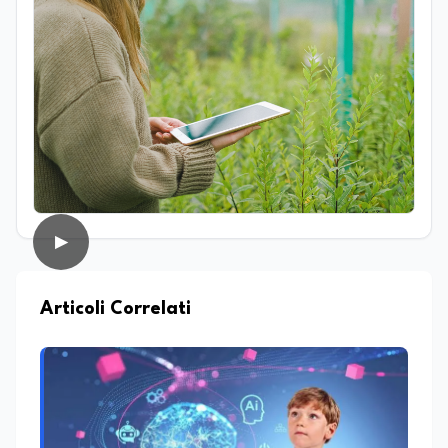
regolano i sistemi naturali, sia a livello
macroscopico sia molecolare. Ha svolto
attività di ricerca presso il CNR–IBPM
(Istituto di Biologia e Patologia
Molecolari) della Sapienza Università di
Roma, occupandosi in particolare di
biologia vegetale. Nel corso della sua
esperienza professionale ha inoltre
avuto modo di confrontarsi con diverse
realtà lavorative che, pur non sempre
direttamente collegate al suo ambito di
studi, hanno contribuito ad ampliare il
▶
suo sguardo interdisciplinare e la sua
capacità di analizzare fenomeni
complessi da prospettive differenti.
Parallelamente all’interesse per la
Articoli Correlati
ricerca, coltiva da sempre una forte
vocazione per la divulgazione scientifica,
con particolare attenzione alla
trasmissione del sapere alle nuove
generazioni e alla promozione di una
cultura scientifica consapevole e