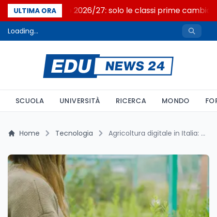
Nuovo curricolo 2026/27: solo le classi prime cambian
ULTIMA ORA
Loading...
SCUOLA
UNIVERSITÀ
RICERCA
MONDO
FO
Home
Tecnologia
Agricoltura digitale in Italia: tecnologie, ostacoli e ricambio generazionale