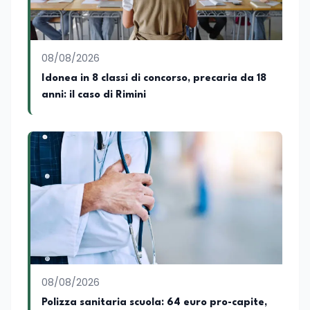
occupandomi di legge di bilancio e di
politiche agroalimentari con particolare
riferimento all’export del Made in Italy e
al contrasto dell’Italian sounding,
collaborando con le Camera di
08/08/2026
commercio italiane all’estero.
Idonea in 8 classi di concorso, precaria da 18
Appassionato di storia, di sociologia e di
anni: il caso di Rimini
costume, spesso racconto all’interno
delle collaborazioni giornalistiche i
cambiamenti della società italiana e
internazionale attraverso gli usi, le
abitudini e i protagonisti che hanno
accompagnato negli anni lo sviluppo e la
crescita sociale e culturale. Pugliese di
nascita, vivo a Roma o in un ipotetico
altrove.
08/08/2026
Polizza sanitaria scuola: 64 euro pro-capite,