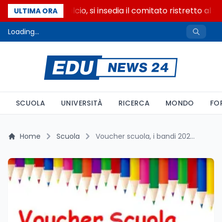
Riforma del calcio, si insedia il comitato ristretto al 
ULTIMA ORA
Loading...
SCUOLA
UNIVERSITÀ
RICERCA
MONDO
FO
Home
Scuola
Voucher scuola, i bandi 2026-2027 già aperti in cinque regioni