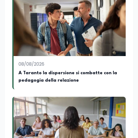
particolare, scrivendo delle attività
istituzionali con un focus sia sulle
iniziative e sui programmi dei Ministeri
dell’Istruzione e del Merito, dell’Università
e della Ricerca e della Cultura che su
quelle delle commissioni parlamentari
della Camera dei deputati e del Senato
della Repubblica. Inoltre, sono
amministratore unico di Italialab srl con
cui curo uffici stampa pubblici e privati e
08/08/2026
sviluppo programmi di valorizzazione
culturale e di promozione territoriale. In
A Taranto la dispersione si combatte con la
passato ho collaborato con testate
pedagogia della relazione
nazionali e regionali, in particolare
pugliesi, e ho scritto i volumi Il sindaco di
Tutti, edito da Il Castello editore e Dal
Rosso al Nero. Ho partecipato al volume
collettivo edito dalla Fondazione
Tatarella e da Giubilei Regnani editore sui
trent’anni dalla fondazione di Alleanza
nazionale. Per tre legislature sono stato
collaboratore parlamentare