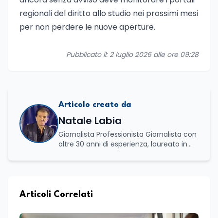
regionali del diritto allo studio nei prossimi mesi
per non perdere le nuove aperture.
Pubblicato il: 2 luglio 2026 alle ore 09:28
Articolo creato da
Natale Labia
Giornalista Professionista Giornalista con
oltre 30 anni di esperienza, laureato in
scienze politiche e relazioni internazionali
all’Università La Sapienza di Roma,
collaboro a contratto con L’Edicola e Il
Mattino di Puglia e Basilicata dove mi
occupo di politica e di economia. Per
Articoli Correlati
Edunews24 curo l’informazione politica
relativa ai temi dell’Istruzione. In