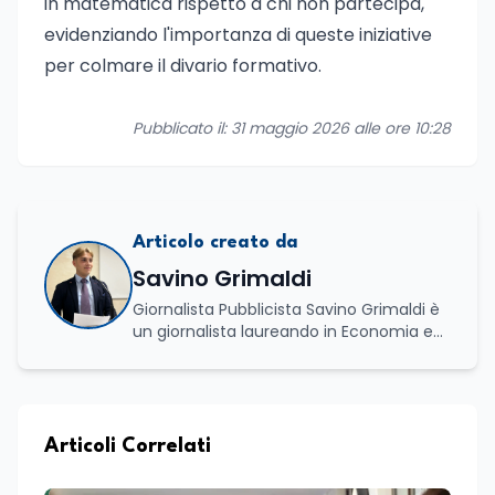
in matematica rispetto a chi non partecipa,
evidenziando l'importanza di queste iniziative
per colmare il divario formativo.
Pubblicato il: 31 maggio 2026 alle ore 10:28
Articolo creato da
Savino Grimaldi
Giornalista Pubblicista Savino Grimaldi è
un giornalista laureando in Economia e
Commercio, con una solida esperienza
maturata nel settore della formazione.
Da anni lavora con competenza
nell’ambito della formazione
professionale, distinguendosi per una
Articoli Correlati
conoscenza approfondita delle politiche
attive del lavoro e delle dinamiche che