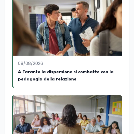
legano istruzione, occupazione e
sviluppo delle competenze. Alla
preparazione economica e professionale
affianca una grande passione per la
lettura e per il giornalismo, che ne
arricchiscono il profilo umano e
culturale. Spazia con disinvoltura tra
diverse tematiche, offrendo sempre il
proprio punto di vista con equilibrio,
sensibilità e spirito critico.
08/08/2026
A Taranto la dispersione si combatte con la
pedagogia della relazione