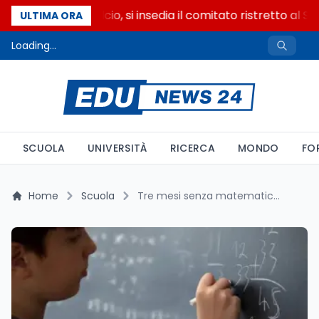
Riforma del calcio, si insedia il comitato ristretto al S
ULTIMA ORA
Loading...
SCUOLA
UNIVERSITÀ
RICERCA
MONDO
FO
Home
Scuola
Tre mesi senza matematica: cosa proporre per evitare il summer slide