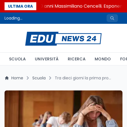
Si è spento a 90 anni Massimiliano Cencelli. Esponente d
ULTIMA ORA
Loading...
SCUOLA
UNIVERSITÀ
RICERCA
MONDO
FO
Home
Scuola
Tra dieci giorni la prima prova: 527.607 studenti e un grande assente