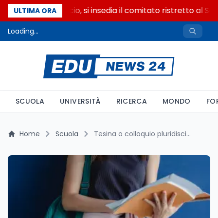
Riforma del calcio, si insedia il comitato ristretto al Se
ULTIMA ORA
Loading...
SCUOLA
UNIVERSITÀ
RICERCA
MONDO
FO
Home
Scuola
Tesina o colloquio pluridisciplinare? Come prepararsi davvero nel 2026