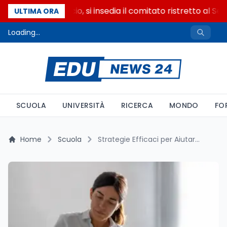
Riforma del calcio, si insedia il comitato ristretto al Se
ULTIMA ORA
Loading...
SCUOLA
UNIVERSITÀ
RICERCA
MONDO
FO
Home
Scuola
Strategie Efficaci per Aiutare un Bambino a Stare Attento a Scuola: Dalla Ricerca alle Pratiche Didattiche