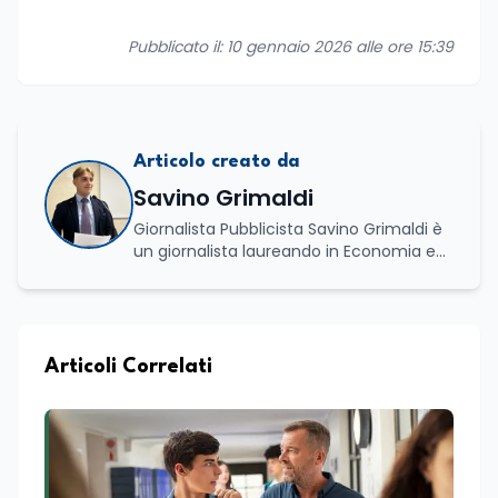
Pubblicato il: 10 gennaio 2026 alle ore 15:39
Articolo creato da
Savino Grimaldi
Giornalista Pubblicista Savino Grimaldi è
un giornalista laureando in Economia e
Commercio, con una solida esperienza
maturata nel settore della formazione.
Da anni lavora con competenza
nell’ambito della formazione
professionale, distinguendosi per una
Articoli Correlati
conoscenza approfondita delle politiche
attive del lavoro e delle dinamiche che
legano istruzione, occupazione e
sviluppo delle competenze. Alla
preparazione economica e professionale
affianca una grande passione per la