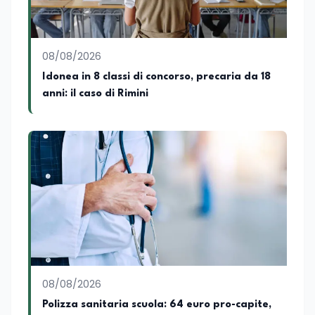
è autore di pubblicazioni in ambito
pedagogico sulle competenze
caratteriali e il framework LifeComp. Ha
tenuto interventi al Senato della
08/08/2026
Repubblica, alla Camera dei Deputati, in
Idonea in 8 classi di concorso, precaria da 18
Regione Lombardia e a Buenos Aires su
anni: il caso di Rimini
temi che spaziano dalla pedagogia
speciale, alla telemedicina ed alla
cooperazione internazionale. Innovation
Manager certificato MISE, unisce visione
strategica e competenza tecnologica
con una vocazione per il dialogo
istituzionale e la ricerca applicata.
08/08/2026
Polizza sanitaria scuola: 64 euro pro-capite,