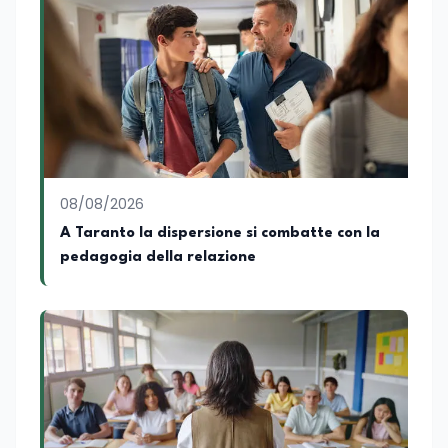
Nazionale di ENBAS, ente bilaterale attivo
nella formazione professionale e nelle
politiche attive per il lavoro. In qualità di
Coordinatore Nazionale dei Progetti di
Ricerca presso ERSAF, guida iniziative che
coniugano intelligenza artificiale e
formazione, tra cui FindYourGoal.it,
piattaforma di orientamento scuola-
lavoro basata sul modello LifeComp,
Avatar4University.Org, sistema AI per la
08/08/2026
creazione di corsi universitari con avatar
docente, KeepYouCare.it, piattaforma di
A Taranto la dispersione si combatte con la
telemedicina, telesoccorso e
pedagogia della relazione
telerefertazione. È inoltre Delegato della
Regione Calabria presso il Ministero degli
Esteri per la Cooperazione Internazionale
ed è membro del tavolo delle regioni,
dove coordina un progetto per la
creazione di un Hub Formativo in Tunisia.
Docente a contratto di Diritto
dell'Economia e Diritto Internazionale
presso la SSML di Lamezia Terme e
presso l'Università Telematica eCampus,