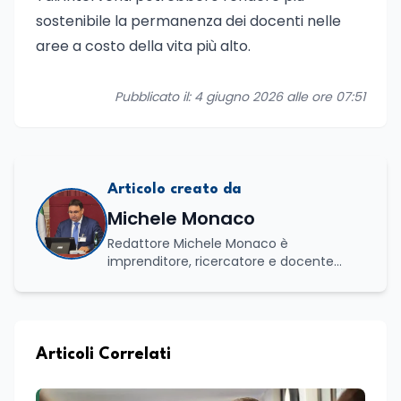
sostenibile la permanenza dei docenti nelle
aree a costo della vita più alto.
Pubblicato il: 4 giugno 2026 alle ore 07:51
Articolo creato da
Michele Monaco
Redattore Michele Monaco è
imprenditore, ricercatore e docente
universitario con oltre vent'anni di
esperienza nell'innovazione digitale, nella
formazione e nella consulenza
strategica. Laureato in Scienze Politiche
e Internazionali, è CEO di Adventus
Articoli Correlati
Consulting Jdoo (Umag, Croazia dove
risiede stabilmente) e Presidente