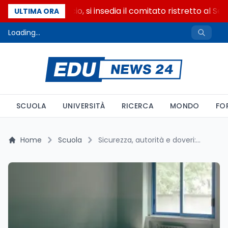
Riforma del calcio, si insedia il comitato ristretto al Sen
ULTIMA ORA
Loading...
SCUOLA
UNIVERSITÀ
RICERCA
MONDO
FO
Home
Scuola
Sicurezza, autorità e doveri: svolta nelle scuole italiane con il decreto Valditara