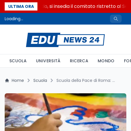
Riforma del calcio, si insedia il comitato ristretto al Sen
ULTIMA ORA
Loading...
SCUOLA
UNIVERSITÀ
RICERCA
MONDO
FO
Home
Scuola
Scuola della Pace di Roma: Un Presidio Contro la Dispersione Scolastica alla Magliana